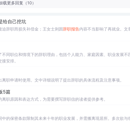
加载更多回复（10）
是给自己挖坑
被迫辞职而损失补偿金；王女士则因
辞职报告
内容不当影响了再就业。文
了不同职位和情境下的辞职理由，包括个人能力、家庭因素、职业发展不
交接安排。
出离职申请时使用。文中详细说明了提出辞职的具体流程及注意事项。
板5篇
的离职原因和表达方式，为需要撰写辞职信的读者提供参考。
同中的保密条款限制其未来十年的职业发展，并需搬离现居所。多次欲与