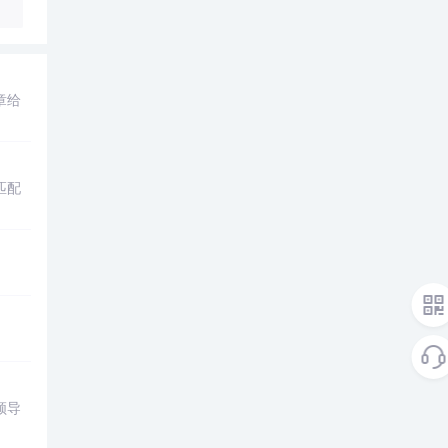
章给
匹配
领导