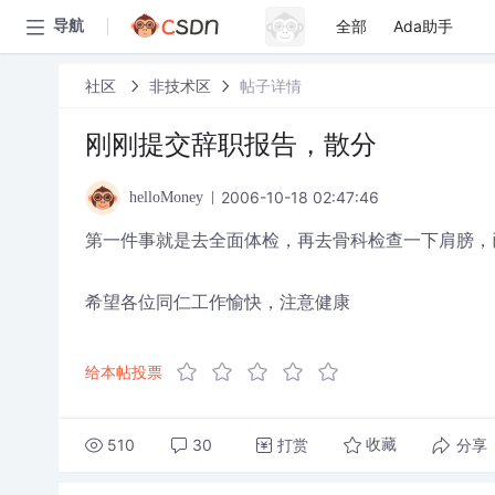
全部
Ada助手
导航
社区
非技术区
帖子详情
刚刚提交辞职报告，散分
2006-10-18 02:47:46
helloMoney
第一件事就是去全面体检，再去骨科检查一下肩膀，
希望各位同仁工作愉快，注意健康
给本帖投票
510
30
打赏
分享
收藏