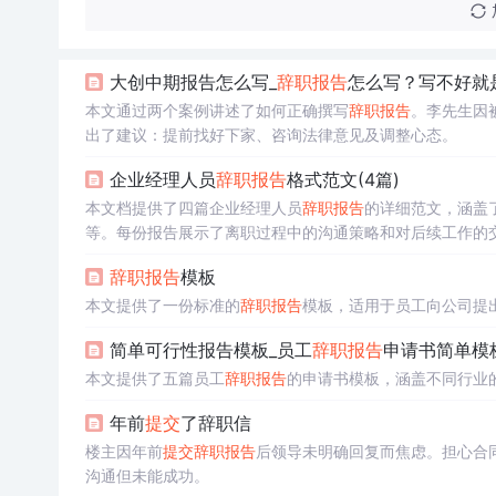
大创中期报告怎么写_
辞职报告
怎么写？写不好就
本文通过两个案例讲述了如何正确撰写
辞职报告
。李先生因
出了建议：提前找好下家、咨询法律意见及调整心态。
企业经理人员
辞职报告
格式范文(4篇)
本文档提供了四篇企业经理人员
辞职报告
的详细范文，涵盖
等。每份报告展示了离职过程中的沟通策略和对后续工作的
辞职报告
模板
本文提供了一份标准的
辞职报告
模板，适用于员工向公司提
简单可行性报告模板_员工
辞职报告
申请书简单模
本文提供了五篇员工
辞职报告
的申请书模板，涵盖不同行业
年前
提交
了辞职信
楼主因年前
提交
辞职报告
后领导未明确回复而焦虑。担心合
沟通但未能成功。