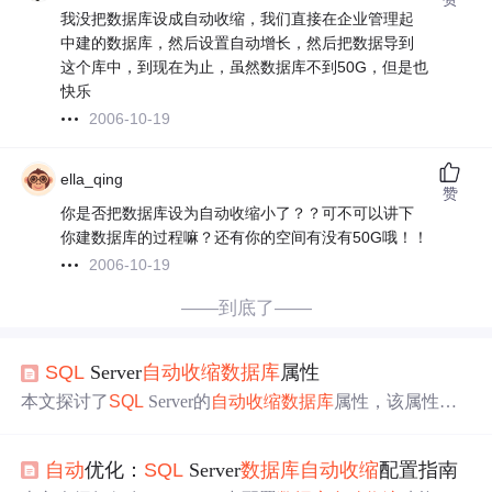
我没把数据库设成自动收缩，我们直接在企业管理起
中建的数据库，然后设置自动增长，然后把数据导到
这个库中，到现在为止，虽然数据库不到50G，但是也
快乐
2006-10-19
ella_qing
赞
你是否把数据库设为自动收缩小了？？可不可以讲下
你建数据库的过程嘛？还有你的空间有没有50G哦！！
2006-10-19
——到底了——
SQL
Server
自动
收缩
数据库
属性
本文探讨了
SQL
Server的
自动
收缩
数据库
属性，该属性在
数据文件大小超过可用空间时
自动
收缩
数据库
。
自动
收缩
可能影响查询性能，通常适用于较小且CRUD操作不多的
自动
优化：
SQL
Server
数据库
自动
收缩
配置指南
数据库
。激活和停用该功能可通过SSMS或T-
SQL
。应谨慎