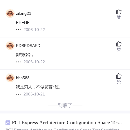
zilong21
赞
FHFHF
2006-10-22
FDSFDSAFD
赞
鄙视QQ，
2006-10-22
bbs588
赞
我是穷人，不做发言~过。
2006-10-21
——到底了——
PCI Express Architecture Configuration Space Test Specification Revision 5.0, Version 1.0 (CB).pdf