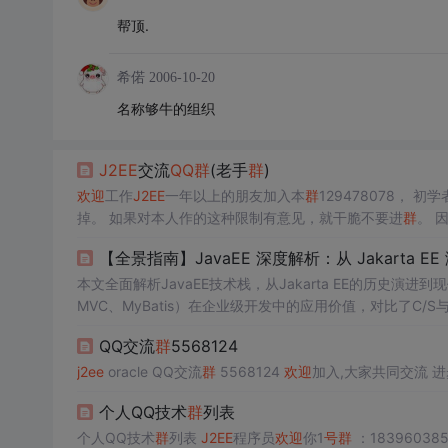
帮顶.
希偌
2006-10-20
名称够牛的组织
J2EE
交流
QQ
群
(老手
群
)
欢迎
工作
J2EE
一年以上的朋友加入本
群
129478078，
掉。 如果对本人作的这种限制有意见，就干脆不要进
群
。 
【全景指南】JavaEE 深度解析：从 Jakarta EE
本文全面解析JavaEE技术栈，从Jakarta EE的历史演进到现代
MVC、MyBatis）在企业级开发中的应用价值，对比了C/
战掌握分层设计、前后端分离等核心思想。文章指出Java
QQ交流
群
5568124
力，帮助开发者完成从基础编程到职业化的进阶转变。
j2ee
oracle QQ交流
群
5568124
欢迎
个人QQ技术
群
列表
个人QQ技术
群
列表
J2EE
程序员
欢迎
你1
号
群
：18396038