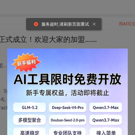
用AI写
服务超时,请刷新页面重试
群正式成立！欢迎大家的加盟……
…群号：29146196
、Spring、
j、ANT、JBuilder、
、Oracle、DB2、UML等）