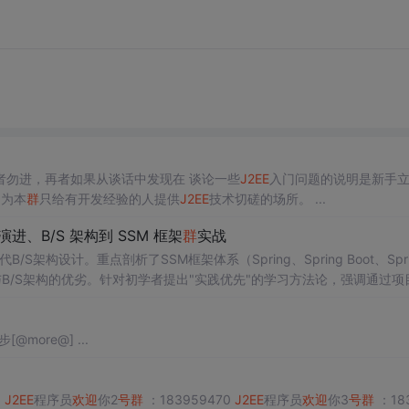
 初学者勿进，再者如果从谈话中发现在 谈论一些
J2EE
入门问题的说明是新手
因为本
群
只给有开发经验的人提供
J2EE
技术切磋的场所。 ...
 演进、B/S 架构到 SSM 框架
群
实战
B/S架构设计。重点剖析了SSM框架体系（Spring、Spring Boot、Spri
S与B/S架构的优劣。针对初学者提出"实践优先"的学习方法论，强调通过项
EE仍是企业级开发的主流选择，系统学习可培养全栈开发、问题定位等关键
加入,大家共同交流 进步[@more@] ...
5
J2EE
程序员
欢迎
你2
号
群
：183959470
J2EE
程序员
欢迎
你3
号
群
：18