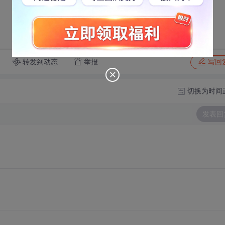
转发到动态
举报
写回
切换为时间
发表回