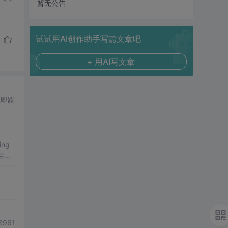
暂无公告
试试用AI创作助手写篇文章吧
+ 用AI写文章
立即踢
ng
目实
能
3961