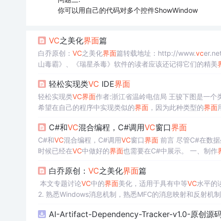
你可以用自己的代码对多个控件ShowWindow
VC
之美化
界面
篇
白乔原创：
VC
之美化
界面
篇转载地址：http://www.
vc
er.n
山毒霸》、《瑞星杀毒》软件的读者应该还记得它们的精美
用户
界面
则是另一回事。千万不要忽视程序的用户
界面
，因
轻松实现类
VC
IDE
界面
轻松实现类
VC
界面
作者:浙江省温岭电信局 王骏下图是一个
希望在自己的程序中实现类似的
界面
，因为此种类型的
界面
源代码供大家参考！下载本文示例工程 44.3K (最新更新:20
C#和
VC
混合编程，C#调用
VC
窗口
界面
C#和
VC
混合编程，C#调用
VC
窗口
界面
前言 尽管C#在
时候已经在
VC
中做好的
界面
也需要在C#中展示。 一、制作
项目，选择MFC Dll，点击确定，新建一个dll工程。 在dll工程中新加各类，选MFC，点击确定后，给一个类名如下： // CTestWnd class
白乔原创：
VC
之美化
界面
篇
CTestWnd : public CWnd { DECLAR
本文专题讨论
VC
中的
界面
美化，适用于具有中等
VC
水平的
2. 熟悉Windows消息机制，熟悉MFC的消息映射和反射
子一一展开，希望对读者有所帮助。 1. 美化
界面
之开题篇
AI-Artifact-Dependency-Tracker-v1.0-原创