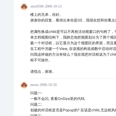
zmx0506
2006-10-21
楼上的兄弟，你好。
谢谢你的回复，看得出来你是GS，我现在想和你重点
把属性换成child是可以不再抢活动视窗口的句柄
单文档视图结构下，我静态地把视图划分为了两个视区，用
载一个对话框，以它显示为这个视图区的界面，而且要
在工程中另建一个View, 在该视的构造函数中启动对
问我这样做的方法有错么？现在我把对话框该为了ch
框不可操作。
请指点，谢谢。
neosu
2006-10-20
问题一:
一般不会闪, 查看OnSize里的代码.
问题二:
创建的对话框是否是Popup的? 应该是child,无边框风
问题三: