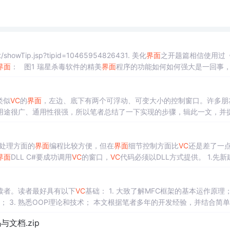
et/showTip.jsp?tipid=10465954826431. 美化
界面
之开题篇相信使用过
界面
： 图1 瑞星杀毒软件的精美
界面
程序的功能如何如何强大是一回事
为它是给用户最初最直接的印象，丑陋的
界面
、不友
类似
VC
的
界面
，左边、底下有两个可浮动、可变大小的控制窗口。许多朋
用途很广、通用性很强，所以笔者总结了一下实现的步骤，辑此一文，并
04年2月8日) 一、实现原理图中两个窗口的实现类是从CControl
数据处理方面的
界面
编程比较方便，但在
界面
细节控制方面比
VC
还是差了一
界面
DLL C#要成功调用
VC
的窗口，
VC
代码必须以DLL方式提供。 1.
读者。读者最好具有以下
VC
基础： 1. 大致了解MFC框架的基本运作原理
机制； 3. 熟悉OOP理论和技术； 本文根据笔者多年的开发经验，并结合简
相信使用过《金山毒霸》、《瑞星杀毒》软
源码与文档.zip