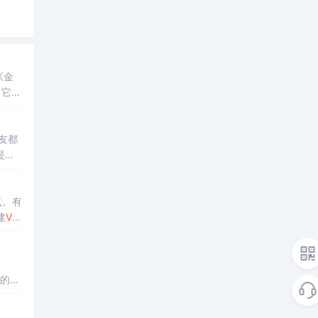
《金
，它的
友都
提供
点。有
先新建
VC
；
单的例