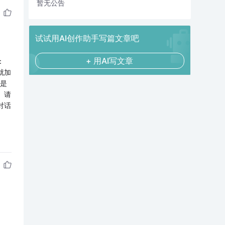
暂无公告
试试用AI创作助手写篇文章吧
+ 用AI写文章
：
就加
是
。请
对话