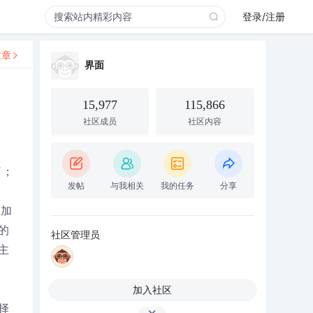
登录/注册
文章
界面
15,977
115,866
社区成员
社区内容
了；
发帖
与我相关
我的任务
分享
内加
的
社区管理员
主
加入社区
择