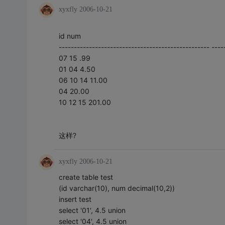
xyxfly
2006-10-21
id num
-------------------------------------------------- ----
07 15 .99
01 04 4.50
06 10 14 11.00
04 20.00
10 12 15 201.00
这样?
xyxfly
2006-10-21
create table test
(id varchar(10), num decimal(10,2))
insert test
select '01', 4.5 union
select '04', 4.5 union