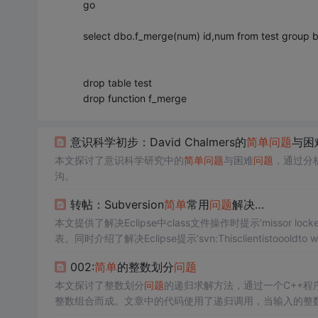
go
select dbo.f_merge(num) id,num from test group 
drop table test
drop function f_merge
意识科学初步：David Chalmers的
简单
问题
与困
本文探讨了意识科学研究中的
简单
问题
与困难
问题
，通过分
沟。
转帖：Subversion
简单
常用
问题
解决…
本文提供了解决Eclipse中class文件操作时提示‘missor locke
表。同时介绍了解决Eclipse提示‘svn:Thisclientistoooldto work
002:
简单
的整数划分
问题
本文探讨了整数划分
问题
的递归求解方法，通过一个C++程
整数组合而成。文章中的代码使用了递归调用，当输入的整