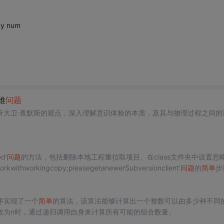
by num
难
问题
析大卫·查默斯的观点，深入理解意识体验的本质，及其与物理过程之间的
d’
问题
的方法，包括删除本地工程重拉取项目、在class文件夹中设置忽
withworkingcopy;pleasegetanewerSubversionclient’
问题
的
简单
步
序实现了一个
简单
的算法，该算法能够计算出一个整数可以由多少种不同
数为n时，通过递归调用自身来计算所有可能的组合数量。