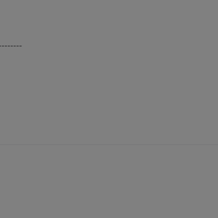
--------