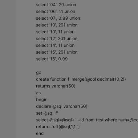
select '04', 20 union
select '06', 11 union
select '07', 0.99 union
select '10', 201 union
select '10', 11 union
select '12', 201 union
select '14', 11 union
select '15', 201 union
select '15', 0.99
go
create function f_merge(@col decimal(10,2))
returns varchar(50)
as
begin
declare @sql varchar(50)
set @sql=''
select @sql=@sql+' '+id from test where num=@co
return stuff(@sql,1,1,'')
end