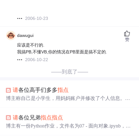
2006-10-23
dawugui
赞
应该是不行的.
我搞PB,不懂VB,你的情况在PB里面是搞不定的.
2006-10-22
——到底了——
请
各位高手们多多
指点
博主称自己是小学生，用妈妈账户并修改了个人信息。博
主表示会
请
高手多多
指点
，且近期会发布一些bug文章。
请
各位兄弟
指点
指点
博主有一份Python作业，文件名为07 - 面向对象.ipynb，因
不太会做，希望得到大家的
指点
。