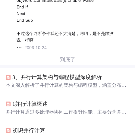
objWord.CommandBars(i).Enable=False
End If
Next
End Sub
不过这个判断条件我还不大清楚，呵呵，是不是跟没
说一样啊
2006-10-24
——到底了——
3、并行计算架构与编程模型深度解析
本文深入解析了并行计算的架构与编程模型，涵盖分布式
内存系统、大规模并行处理（MPP）、工作站集群和异构
架构等硬件平台，并探讨了共享内存模型、多线程模型、
1并行计算概述
消息传递模型和数据并行模型等常见的并行编程模型。文
章还介绍了并行程序设计的关键步骤，包括任务分解、任
并行计算通过多处理器协同工作提升性能，主要分为并行
务分配、聚合和映射，并分析了动态映射策略与负载均衡
计算（共享内存，科学计算）和分布式计算（跨系统，商
算法。通过加速比、效率等性能评估指标，帮助开发者优
业应用）。其优势包括缩短计算时间、处理大规模问题和
化并行程序性能。最后展望了并行编程的未来发展趋势，
初识并行计算
充分利用现代多核硬件。在数据库领域应用于并行查询、