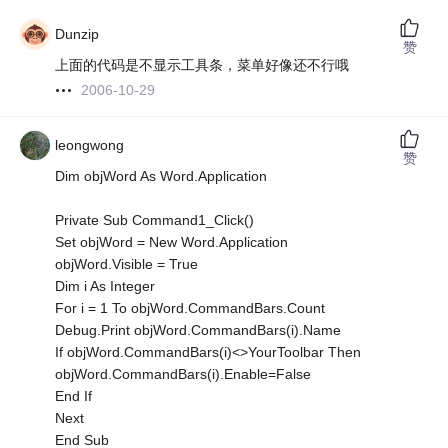
Dunzip
赞
上面的代码是不显示工具条，菜单好像还不行哦
2006-10-29
leongwong
赞
Dim objWord As Word.Application
Private Sub Command1_Click()
Set objWord = New Word.Application
objWord.Visible = True
Dim i As Integer
For i = 1 To objWord.CommandBars.Count
Debug.Print objWord.CommandBars(i).Name
If objWord.CommandBars(i)<>YourToolbar Then
objWord.CommandBars(i).Enable=False
End If
Next
End Sub