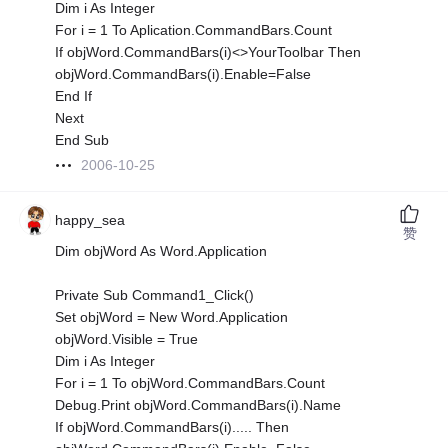
Dim i As Integer
For i = 1 To Aplication.CommandBars.Count
If objWord.CommandBars(i)<>YourToolbar Then
objWord.CommandBars(i).Enable=False
End If
Next
End Sub
2006-10-25
happy_sea
赞
Dim objWord As Word.Application
Private Sub Command1_Click()
Set objWord = New Word.Application
objWord.Visible = True
Dim i As Integer
For i = 1 To objWord.CommandBars.Count
Debug.Print objWord.CommandBars(i).Name
If objWord.CommandBars(i)..... Then