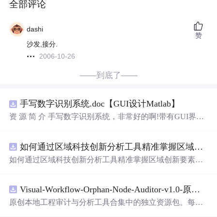
全部评论
dashi
赞
沙发,接分.
2006-10-26
——到底了——
手写数字识别系统.doc【GUI设计Matlab】
资 源 简 介 手写数字识别系统，非常好的啊!带有GUI界
面，
使用
方便! 详 情 说 明 用这个手写数字识别系统，你可
以轻松地识别手写数字。这个系统不仅功能强大，而且还
如何通过区域科技创新分析工具精准掌握区域创新要素分布与产业链融合现状？.docx
带有直观的图形用户界面（GUI），非常容易
使用
。你只
需要将手写数字输入系统，它将立即给出准确的识别结
如何通过区域科技创新分析工具精准掌握区域创新要素分
果。这个系统可以在各种场景中
使用
，无论是学校、工作
布与产业链融合现状？
还是日常生活，都能为你提供快速和准确的识别服务。它
是一个非常方便和实用的工具，你一定会喜欢它的！
Visual-Workflow-Orphan-Node-Auditor-v1.0-原创源码与文档.zip
原创本地工程审计与分析工具合集中的独立资源包。每个
ZIP包含完整源码、3项自动化测试、可复现合成示例、离