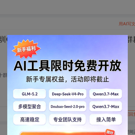
用AI写
QQ群已经到第十群了,达1400人,第十群
达1400人,第十群群号是:17541586
转发到动态
举报
写回
切换为时间