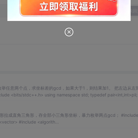
发表回
vector> #include <algorith...