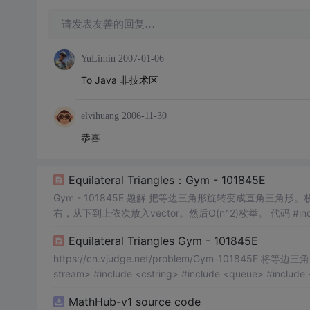
请发表友善的回复…
YuLimin
2007-01-06
To Java 非技术区
elvihuang
2006-11-30
恭喜
Equilateral Triangles：Gym - 101845E
Gym - 101845E 题解 把等边三角形旋转变成直角三角形。枚举任意两个点，求坐标差的gcd，如果大于1，则结果加1。 把左边从左到
右，从下到上依次放入vector。然后O(n^2)枚举。 代码 #include <bits/stdc++.h> using namespace std; typedef pair<int,int>pii; vect
or&...
Equilateral Triangles Gym - 101845E
https://cn.vjudge.net/problem/Gym-101845E 将等边三角形拉成直角三角形，存全部小三角形坐标，暴力枚举两点gcd； #include <io
stream> #include <cstring> #include <queue> #include <
MathHub-v1 source code