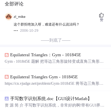
全部评论
zl_mike
赞
这个群拒绝加入呀，难道还有什么说法吗？
2006-10-29
——到底了——
Equilateral Triangles：Gym - 101845E
Gym - 101845E 题解 把等边三角形旋转变成直角三角形。
枚举任意两个点，求坐标差的gcd，如果大于1，则结果加
1。 把左边从左到右，从下到上依次放入vector。然后O(n^
Equilateral Triangles Gym - 101845E
2)枚举。 代码 #include <bits/stdc++.h> using namespace std; t
ypedef pair<int,int>pii; vector&...
https://cn.vjudge.net/problem/Gym-101845E 将等边三角形拉
成直角三角形，存全部小三角形坐标，暴力枚举两点gcd；
#include <iostream> #include <cstring> #include <queue> #incl
手写数字识别系统.doc【GUI设计Matlab】
ude <vector> #include <algorith...
资 源 简 介 手写数字识别系统，非常好的啊!带有GUI界
面，使用方便! 详 情 说 明 用这个手写数字识别系统，你可