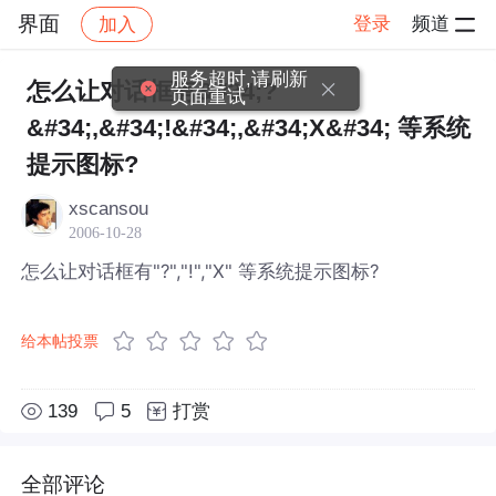
界面
登录
频道
加入
帖子详情
社区
界面
服务超时,请刷新
怎么让对话框有&#34;?
页面重试
&#34;,&#34;!&#34;,&#34;X&#34; 等系统
提示图标?
xscansou
2006-10-28
怎么让对话框有"?","!","X" 等系统提示图标?
给本帖投票
139
5
打赏
全部评论