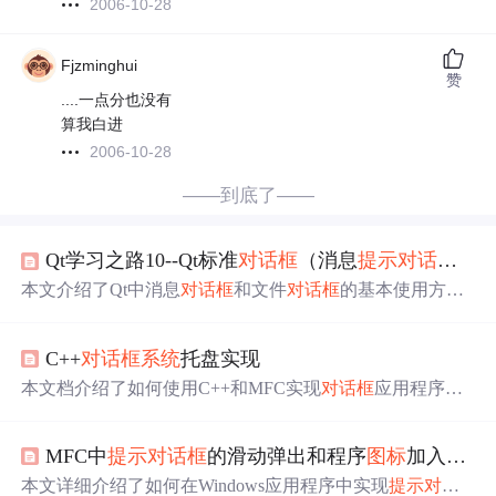
2006-10-28
Fjzminghui
赞
....一点分也没有
算我白进
2006-10-28
——到底了——
Qt学习之路10--Qt标准
对话框
（消息
提示
对话框
和
本文介绍了Qt中消息
对话框
和文件
对话框
的基本使用方
法，包括如何创建
对话框
、设置属性、模态调用及使用静
态成员函数。通过示例代码展示了如何根据不同场景选择
C++
对话框
系统
托盘实现
合适的
对话框
类型。
本文档介绍了如何使用C++和MFC实现
对话框
应用程序的
系统
托盘功能。当
对话框
最小化时，仅显示托盘
图标
，双
击托盘可以还原
对话框
，右键菜单提供关闭选项。实现过
MFC中
提示
对话框
的滑动弹出和程序
图标
加入
系统
程包括设置
对话框
属性、定义自定义消息、处理托盘消息
及覆盖OnCancel函数来删除托盘
图标
。
本文详细介绍了如何在Windows应用程序中实现
提示
对话