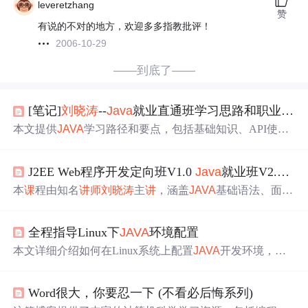
leveretzhang
赞
有说的不对的地方，欢迎多多指教批评！
2006-10-29
——到底了——
[笔记]
刘晓涛
--
Java
就业直通班学习思路和职业前景
本文提供
JAVA
学习路径和要点，包括基础知识、API使
用、设计模式及软件工程等内容，旨在帮助读者掌握
JAVA
编程技能，从初级到高级逐步提升。
J2EE Web程序开发定向班V1.0
Java
就业班V2.0 视频教程
本
课
程由知名
讲
师
刘晓涛
主
讲
，涵盖
JAVA
基础语法、面向
对象编程及常用API等内容，并通过实例演示加深理解。
此外，还介绍了文件操作、图形界面开发、多线程编程等
全程指导Linux下
JAVA
环境配置
技能。
本文详细介绍如何在Linux系统上配置
JAVA
开发环境，包
括JDK和Eclipse的安装配置过程，适合希望迁移
JAVA
开发
环境至Linux系统的开发者。
Word很大，你要忍一下 (不看必后悔系列)