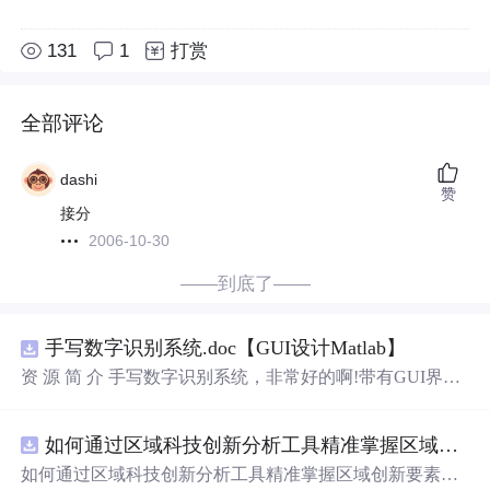
131
1
打赏
全部评论
dashi
赞
接分
2006-10-30
——到底了——
手写数字识别系统.doc【GUI设计Matlab】
资 源 简 介 手写数字识别系统，非常好的啊!带有GUI界
面，使用方便! 详 情 说 明 用这个手写数字识别系统，你可
以轻松地识别手写数字。这个系统不仅功能强大，而且还
如何通过区域科技创新分析工具精准掌握区域创新要素分布与产业链融合现状？.docx
带有直观的图形用户界面（GUI），非常容易使用。你只
需要将手写数字输入系统，它将立即给出准确的识别结
如何通过区域科技创新分析工具精准掌握区域创新要素分