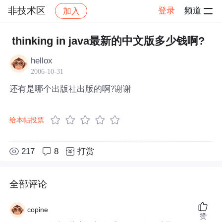
非技术区
登录
频道
加入
帖子详情
社区
非技术区
thinking in java最新的中文版多少钱啊?
hellox
2006-10-31
还有是哪个出版社出版的啊?谢谢
给本帖投票
217
8
打赏
全部评论
copine
赞