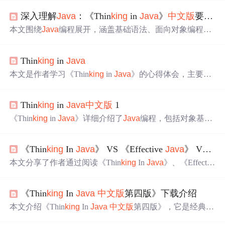
深入理解
Java
：《Thin
king
in
Java
》
中文版
要点解析
本文围绕
Java
编程展开，涵盖基础语法、面向对象编程、
集合框架、泛型、异常处理、多线程和I/O流等内容。详细
介绍各部分概念、原理及应用，如集合的特点与遍历、线
Thin
king
in
Java
程同步机制等，还提及《Thin
king
in
Java
》可助提升
Java
技能。
本文是作者学习《Thin
king
in
Java
》的心得体会，主要围
绕第一章对象导论展开，探讨了对象的抽象过程、接口、
服务、隐藏实现、复用和继承等核心概念。通过讲解每个
Thin
king
in
Java
中文版
1
概念，阐述了面向对象编程的思想，帮助读者理解如何通
过对象来组织和设计程序。
《Thin
king
in
Java
》详细介绍了
Java
编程，包括对象基
础、多线程、网络编程等内容。本书深入讨论了类、继
承、多态、初始化、控制流程、异常处理等核心概念，并
《Thin
king
In
Java
》 VS 《Effective
Java
》 VS 《深入理解
通过丰富的实例来解释
Java
的设计思想。此外，还涵盖了
Java
的IO系统、反射、事件处理和Swing组件，以及如何
本文分享了作者通过阅读《Thin
king
In
Java
》、《Effectiv
使用多线程和网络编程技术。
e
Java
》和《深入理解
Java
虚拟机》三本书籍学习
Java
的
心得体会。从语法基础到代码实践再到虚拟机原理，全方
《Thin
king
In
Java
中文版
第四版》下载介绍
位解读
Java
学习路径。
本文介绍《Thin
king
In
Java
中文版
第四版》，它是经典
J
ava
编程教材，能将复杂概念简单化。该书涵盖基础语