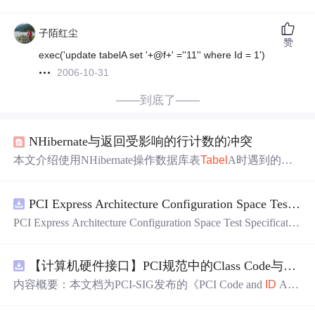
子陌红尘
赞
exec('update tabelA set '+@f+' =''11'' where Id = 1')
2006-10-31
——到底了——
NHibernate与返回受影响的行计数的冲突
本文介绍使用NHibernate操作数据库表
Tabel
A时遇到的问
题及解决方案。当表
Tabel
A存在
一个
在INSERT、DELETE
或
UPDATE
操作后触发的触发器时，NHibernate会出现“Un
PCI Express Architecture Configuration Space Test Specification Revision 5.0, Version 1.0 (CB).pdf
expected rowcount:2;expected:1”的异常。文章详细解释了这
一问题的原因，并提供了解决方案——通过在触发器中添
PCI Express Architecture Configuration Space Test Specificatio
加
SET
NOCOUNT ON来避免返回受影响的行计数。
n Revision 5.0, Version 1.0 (CB).pdf
【计算机硬件接口】PCI规范中的Class Code与Capability
内容概要：本文档为PCI-SIG发布的《PCI Code and
ID
Assi
gnment Specification》版本1.4，发布于2013年8月，主要定
义了PCI设备的类代码（Class Codes）、能力标识（Capabil