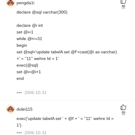
pengda1i
赞
declare @sql varchar(300)
declare @i int
set @i=1
while @i<=31
begin
set @sql='update tabelA set @f'+cast(@i as varchar)
+' = ''11'' wehre Id = 1'
exec(@sql)
set @i=@i+1
end
2006-10-31
dulei115
赞
exec('update tabelA set ' + @f + ' = ''11'' wehre Id =
1')
2006-10-31