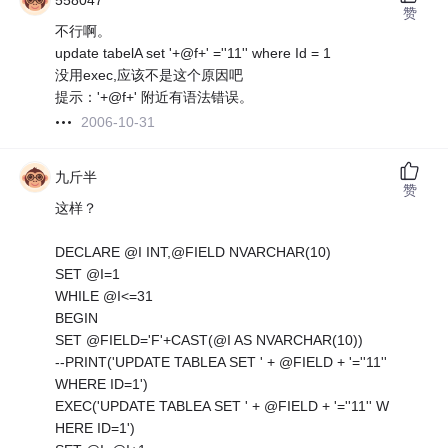
558047
赞
不行啊。
update tabelA set '+@f+' =''11'' where Id = 1
没用exec,应该不是这个原因吧
提示：'+@f+' 附近有语法错误。
2006-10-31
九斤半
赞
这样？
DECLARE @I INT,@FIELD NVARCHAR(10)
SET @I=1
WHILE @I<=31
BEGIN
SET @FIELD='F'+CAST(@I AS NVARCHAR(10))
--PRINT('UPDATE TABLEA SET ' + @FIELD + '=''11''
WHERE ID=1')
EXEC('UPDATE TABLEA SET ' + @FIELD + '=''11'' W
HERE ID=1')