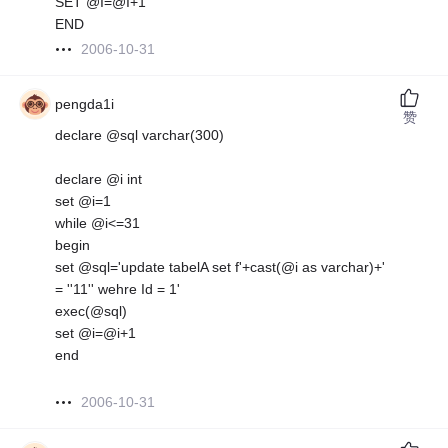
SET @I=@I+1
END
2006-10-31
pengda1i
赞
declare @sql varchar(300)
declare @i int
set @i=1
while @i<=31
begin
set @sql='update tabelA set f'+cast(@i as varchar)+'
= ''11'' wehre Id = 1'
exec(@sql)
set @i=@i+1
end
2006-10-31