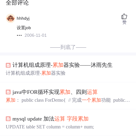
全部评论
hhhdyj
赞
设置job
2006-11-01
——到底了——
计算机组成原理-
累加
器实验——沐雨先生
计算机组成原理-
累加
器实验
java中FOR循环实现
累加
、四则
运算
累加
： public class ForDemo{ // 完成
一个
累加
功能 public st
atic void main(String args[]){ int sum = 0 ; // 保存
累加
的结果
for(int x=1;x sum += x ; } System.out.println("1 --> 10
累
mysql update 加法
运算
字段
累加
加
的结果为：" + sum) ;
UPDATE table SET column = column+ num;