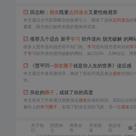
田志刚：
朋友
既要
志同道合
又要性格迥异
本文通过古代割席断交的故事引入，阐述了选择
志同道合
的
重要，因为他们能带来新的视角和启发。
推荐几个适合 新手
学习
软件逆向 脱壳破解 的网
很多人想学逆向脱壳却不知门路。
学习
逆向脱壳需有好的
学
手
学习
软件逆向脱壳破解的网站，如CSDN、大神论坛、博
《贾平凹--
朋友
圈子
就是你人生的世界》读后感
本文通过作者亲身经历，阐述了所处环境及身边
朋友
对我们
性。
所处的
圈子
，成就了你的高度
本文讲述了作者通过观察身边
朋友
的成长经历，深刻认识到
极向上的
学习
圈子
，实现了职业生涯的飞跃；另一位
朋友
在
发展的影响。
关于我
招贤纳
商务合
寻求报
协议专
们
士
作
道
区