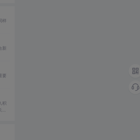
同样
合新
重要
入积
长和