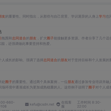
朋友
的重要性。同时指出，从那些与自己背景、学识迥异的人身上
学习
也
站
习
氛围和
志同道合
的
朋友
，扩大
圈子
能接触更多资源。作者分享了几个适
客园，还强调做此事要坚持和热爱。
个人成长的影响。强调了选择
志同道合
的
朋友
对于坚持目标和个人发展的
所处
圈子
的重要性。通过两个具体案例，一位
朋友
通过参加专业培训并融
职场环境中逐渐成长为更加成熟稳重的人。这些例子说明了
圈子
对个人成
400-660-
在线客
工作时间 8:30-
kefu@csdn.net
0108
服
22:00