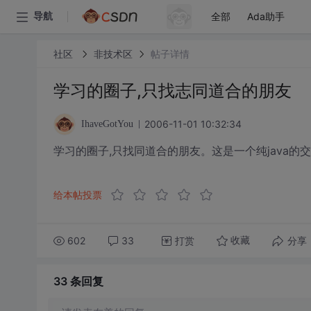
全部
Ada助手
导航
社区
非技术区
帖子详情
学习的圈子,只找志同道合的朋友
2006-11-01 10:32:34
IhaveGotYou
学习的圈子,只找同道合的朋友。这是一个纯java的交
给本帖投票
602
33
打赏
分享
收藏
33 条
回复