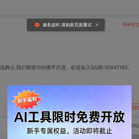
用AI写
服务超时,请刷新页面重试
流舞台,我们期望与你携手共进。欢迎加入QQ群:30847165。
转发到动态
举报
写回
切换为时间