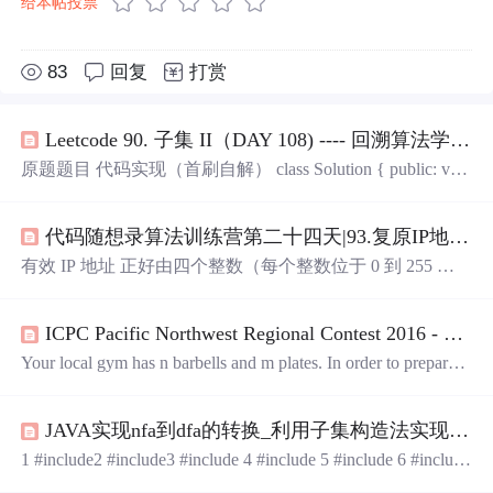
给本帖投票
83
回复
打赏
Leetcode 90. 子集 II（DAY 108) ---- 回溯算法学习期
原题题目 代码实现（首刷自解） class Solution { public: voi
d backtracking(vector<vector<int>>& ret,const vector<int>& nu
ms,vector<int>& temp,unordered_map<int,int>::iterator& it,cons
代码随想录算法训练营第二十四天|93.复原IP地址，78.子集，90.子集II
t unordered_map<int,int>::itera
有效 IP 地址 正好由四个整数（每个整数位于 0 到 255 之
间组成，且不能含有前导 0），整数之间用 ‘.’ 分隔。给定
一个只包含数字的字符串 s ，用以表示一个 IP 地址，返回
ICPC Pacific Northwest Regional Contest 2016 - Barbells(状态压缩+枚举子集的子集)
所有可能的有效 IP 地址，这些地址可以通过在 s 中插入 ‘.’
来形成。给你一个整数数组 nums ，其中可能包含重复元
Your local gym has n barbells and m plates. In order to prepare a
素，请你返回该数组所有可能的子集（幂集）。给你一个
weight for lifting, you mustchoose a single barbell, which has tw
整数数组 nums ，数组中的元素 互不相同。关键：之前的
o sides. You then load each side with a (possibly empty) setof pl
组合问题的结果都是在叶子结点，而子集问题的结果在树
JAVA实现nfa到dfa的转换_利用子集构造法实现NFA到DFA的转换
ates. For safety reasons, the plates on each side must sum t
上的所有节点。
1 #include2 #include3 #include 4 #include 5 #include 6 #include
78 using namespacestd;910 #define max 50//定义结点最大数