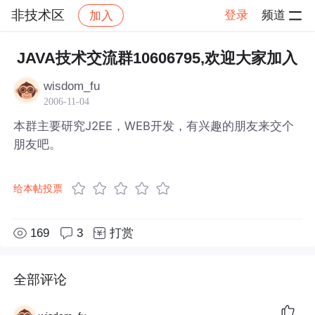
非技术区
登录
频道
加入
帖子详情
社区
非技术区
JAVA技术交流群10606795,欢迎大家加入
wisdom_fu
2006-11-04
本群主要研究J2EE，WEB开发，有兴趣的朋友来交个
朋友吧。
给本帖投票
169
3
打赏
全部评论