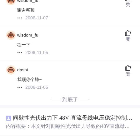
wisdom_fu
赞
谢谢帮顶
2006-11-07
wisdom_fu
赞
项一下
2006-11-05
dashi
赞
我顶你个肺~
2006-11-05
——到底了——
间歇性光伏出力下 48V 直流母线电压稳定控制及储能双向充放电闭环调控体系研究（Simulink仿真实现）
内容概要：本文针对间歇性光伏出力导致的48V直流母线
电压波动问题，研究并构建了一套储能系统双向充放电闭
环调控体系，旨在实现离网型直流微网的功率动态平衡与