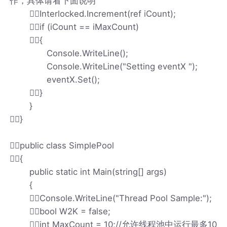
作，具体请看下面说明
Interlocked.Increment(ref iCount);
if (iCount == iMaxCount)
{
Console.WriteLine();
Console.WriteLine("Setting eventX ");
eventX.Set();
}
}
}
public class SimplePool
{
public static int Main(string[] args)
{
Console.WriteLine("Thread Pool Sample:");
bool W2K = false;
int MaxCount = 10;//允许线程池中运行最多10