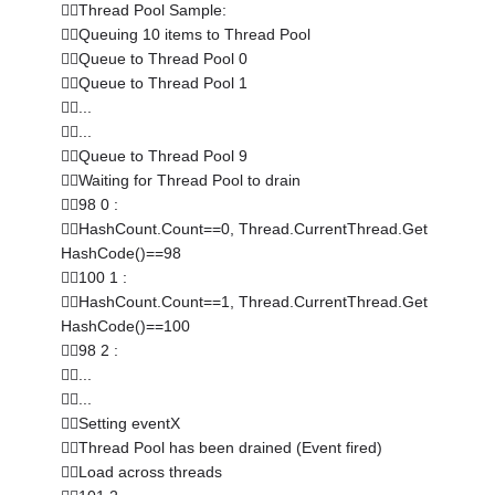
Thread Pool Sample:
Queuing 10 items to Thread Pool
Queue to Thread Pool 0
Queue to Thread Pool 1
...
...
Queue to Thread Pool 9
Waiting for Thread Pool to drain
98 0 :
HashCount.Count==0, Thread.CurrentThread.Get
HashCode()==98
100 1 :
HashCount.Count==1, Thread.CurrentThread.Get
HashCode()==100
98 2 :
...
...
Setting eventX
Thread Pool has been drained (Event fired)
Load across threads