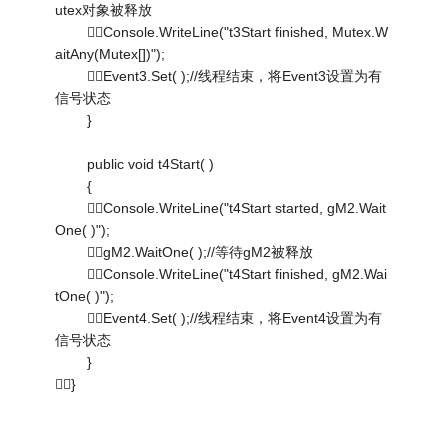
utex对象被释放
Console.WriteLine("t3Start finished, Mutex.W
aitAny(Mutex[])");
Event3.Set( );//线程结束，将Event3设置为有
信号状态
}
public void t4Start( )
{
Console.WriteLine("t4Start started, gM2.Wait
One( )");
gM2.WaitOne( );//等待gM2被释放
Console.WriteLine("t4Start finished, gM2.Wai
tOne( )");
Event4.Set( );//线程结束，将Event4设置为有
信号状态
}
}