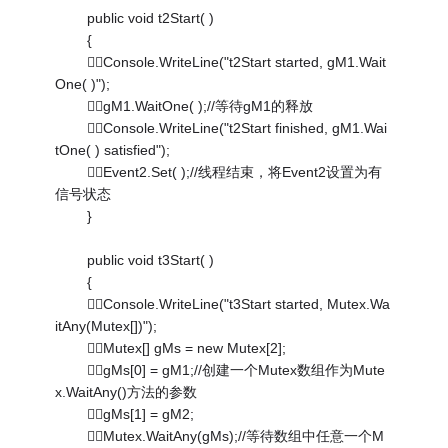
public void t2Start( )
{
Console.WriteLine("t2Start started, gM1.Wait
One( )");
gM1.WaitOne( );//等待gM1的释放
Console.WriteLine("t2Start finished, gM1.Wai
tOne( ) satisfied");
Event2.Set( );//线程结束，将Event2设置为有
信号状态
}
public void t3Start( )
{
Console.WriteLine("t3Start started, Mutex.Wa
itAny(Mutex[])");
Mutex[] gMs = new Mutex[2];
gMs[0] = gM1;//创建一个Mutex数组作为Mute
x.WaitAny()方法的参数
gMs[1] = gM2;
Mutex.WaitAny(gMs);//等待数组中任意一个M