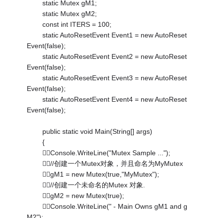
static Mutex gM1;
static Mutex gM2;
const int ITERS = 100;
static AutoResetEvent Event1 = new AutoReset
Event(false);
static AutoResetEvent Event2 = new AutoReset
Event(false);
static AutoResetEvent Event3 = new AutoReset
Event(false);
static AutoResetEvent Event4 = new AutoReset
Event(false);
public static void Main(String[] args)
{
Console.WriteLine("Mutex Sample ...");
//创建一个Mutex对象，并且命名为MyMutex
gM1 = new Mutex(true,"MyMutex");
//创建一个未命名的Mutex 对象.
gM2 = new Mutex(true);
Console.WriteLine(" - Main Owns gM1 and g
M2");