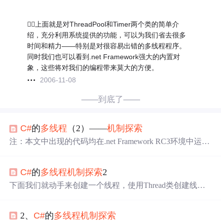
上面就是对ThreadPool和Timer两个类的简单介
绍，充分利用系统提供的功能，可以为我们省去很多
时间和精力——特别是对很容易出错的多线程程序。
同时我们也可以看到.net Framework强大的内置对
象，这些将对我们的编程带来莫大的方便。
2006-11-08
——到底了——
C#
的
多线程
（2）——
机制
探索
注：本文中出现的代码均在.net Framework RC3环境中运行
通过 一.
多线程
的概念 Windows是一个多任务的系
统，如果你使用的是windows 2000及 其以上版本，你可以
C#
的
多线程
机制
探索
2
通过任务管理器查看当前系统运行的程序和进程。什么是
进程呢？当一个程序开始运行时，它就是一个进程，进程
下面我们就动手来创建一个线程，使用Thread类创建线程
所指包括运行中的程序和程序 所使用到的内存和系统资
时，只需提供线程入口即可。线程入口使程序知道该让这
源。而一个进程又是由多个线程所组成的，线程是...
个线程干什么事，在
C#
中，线程入口是通过ThreadStart代
2、
C#
的
多线程
机制
探索
理（delegate）来提供的，你可以把ThreadStart理解为一个