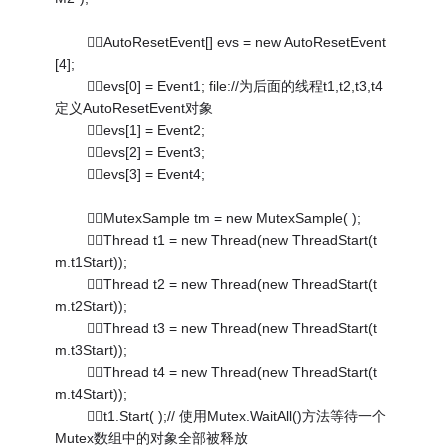
AutoResetEvent[] evs = new AutoResetEvent
[4];
evs[0] = Event1; file://为后面的线程t1,t2,t3,t4
定义AutoResetEvent对象
evs[1] = Event2;
evs[2] = Event3;
evs[3] = Event4;
MutexSample tm = new MutexSample( );
Thread t1 = new Thread(new ThreadStart(t
m.t1Start));
Thread t2 = new Thread(new ThreadStart(t
m.t2Start));
Thread t3 = new Thread(new ThreadStart(t
m.t3Start));
Thread t4 = new Thread(new ThreadStart(t
m.t4Start));
t1.Start( );// 使用Mutex.WaitAll()方法等待一个
Mutex数组中的对象全部被释放