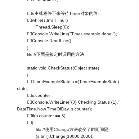
//主线程停下来等待Timer对象的终止
while(s.tmr != null)
Thread.Sleep(0);
Console.WriteLine("Timer example done.");
Console.ReadLine();
}
file://下面是被定时调用的方法
static void CheckStatus(Object state)
{
TimerExampleState s =(TimerExampleState)
state;
s.counter ;
Console.WriteLine("{0} Checking Status {1}.",
DateTime.Now.TimeOfDay, s.counter);
if(s.counter == 5)
{
file://使用Change方法改变了时间间隔
(s.tmr).Change(10000,2000);