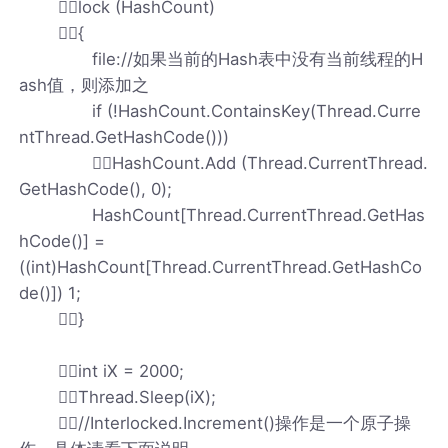
lock (HashCount)
{
file://如果当前的Hash表中没有当前线程的H
ash值，则添加之
if (!HashCount.ContainsKey(Thread.Curre
ntThread.GetHashCode()))
HashCount.Add (Thread.CurrentThread.
GetHashCode(), 0);
HashCount[Thread.CurrentThread.GetHas
hCode()] =
((int)HashCount[Thread.CurrentThread.GetHashCo
de()]) 1;
}
int iX = 2000;
Thread.Sleep(iX);
//Interlocked.Increment()操作是一个原子操