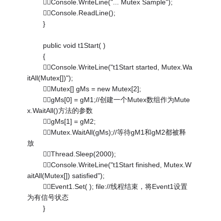
Console.WriteLine("... Mutex Sample");
Console.ReadLine();
}
public void t1Start( )
{
Console.WriteLine("t1Start started, Mutex.Wa
itAll(Mutex[])");
Mutex[] gMs = new Mutex[2];
gMs[0] = gM1;//创建一个Mutex数组作为Mute
x.WaitAll()方法的参数
gMs[1] = gM2;
Mutex.WaitAll(gMs);//等待gM1和gM2都被释
放
Thread.Sleep(2000);
Console.WriteLine("t1Start finished, Mutex.W
aitAll(Mutex[]) satisfied");
Event1.Set( ); file://线程结束，将Event1设置
为有信号状态
}