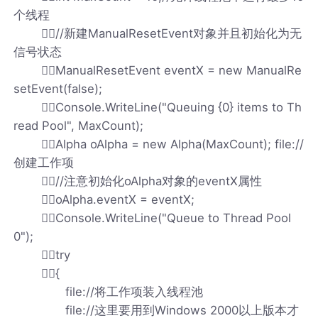
个线程
//新建ManualResetEvent对象并且初始化为无
信号状态
ManualResetEvent eventX = new ManualRe
setEvent(false);
Console.WriteLine("Queuing {0} items to Th
read Pool", MaxCount);
Alpha oAlpha = new Alpha(MaxCount); file://
创建工作项
//注意初始化oAlpha对象的eventX属性
oAlpha.eventX = eventX;
Console.WriteLine("Queue to Thread Pool
0");
try
{
file://将工作项装入线程池
file://这里要用到Windows 2000以上版本才