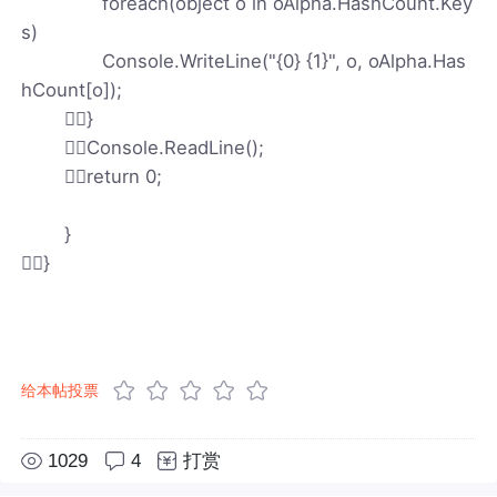
foreach(object o in oAlpha.HashCount.Key
s)
Console.WriteLine("{0} {1}", o, oAlpha.Has
hCount[o]);
}
Console.ReadLine();
return 0;
}
}
给本帖投票
1029
4
打赏