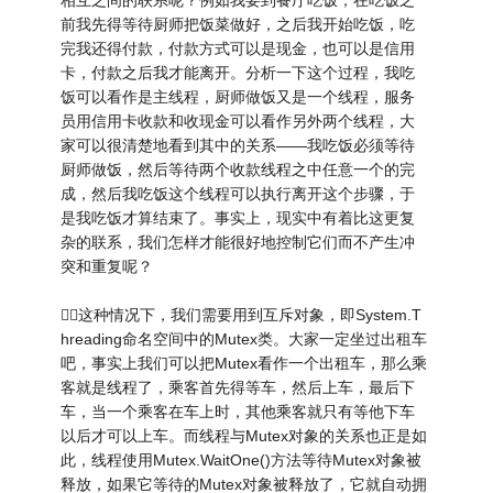
相互之间的联系呢？例如我要到餐厅吃饭，在吃饭之
前我先得等待厨师把饭菜做好，之后我开始吃饭，吃
完我还得付款，付款方式可以是现金，也可以是信用
卡，付款之后我才能离开。分析一下这个过程，我吃
饭可以看作是主线程，厨师做饭又是一个线程，服务
员用信用卡收款和收现金可以看作另外两个线程，大
家可以很清楚地看到其中的关系——我吃饭必须等待
厨师做饭，然后等待两个收款线程之中任意一个的完
成，然后我吃饭这个线程可以执行离开这个步骤，于
是我吃饭才算结束了。事实上，现实中有着比这更复
杂的联系，我们怎样才能很好地控制它们而不产生冲
突和重复呢？
这种情况下，我们需要用到互斥对象，即System.T
hreading命名空间中的Mutex类。大家一定坐过出租车
吧，事实上我们可以把Mutex看作一个出租车，那么乘
客就是线程了，乘客首先得等车，然后上车，最后下
车，当一个乘客在车上时，其他乘客就只有等他下车
以后才可以上车。而线程与Mutex对象的关系也正是如
此，线程使用Mutex.WaitOne()方法等待Mutex对象被
释放，如果它等待的Mutex对象被释放了，它就自动拥