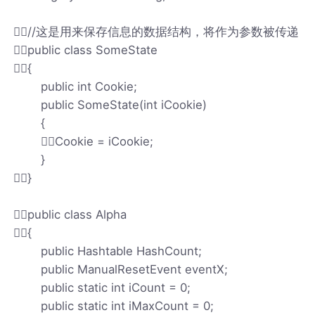
//这是用来保存信息的数据结构，将作为参数被传递
public class SomeState
{
public int Cookie;
public SomeState(int iCookie)
{
Cookie = iCookie;
}
}
public class Alpha
{
public Hashtable HashCount;
public ManualResetEvent eventX;
public static int iCount = 0;
public static int iMaxCount = 0;