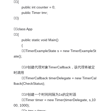
{
public int counter = 0;
public Timer tmr;
}
class App
{
public static void Main()
{
TimerExampleState s = new TimerExampleSt
ate();
//创建代理对象TimerCallback，该代理将被定
时调用
TimerCallback timerDelegate = new TimerCal
lback(CheckStatus);
//创建一个时间间隔为1s的定时器
Timer timer = new Timer(timerDelegate, s,10
00, 1000);
s.tmr = timer;