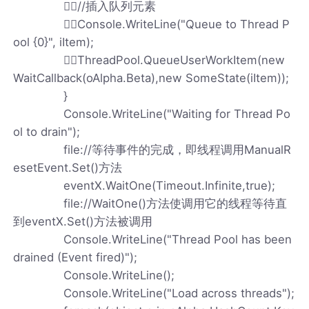
//插入队列元素
Console.WriteLine("Queue to Thread P
ool {0}", iItem);
ThreadPool.QueueUserWorkItem(new
WaitCallback(oAlpha.Beta),new SomeState(iItem));
}
Console.WriteLine("Waiting for Thread Po
ol to drain");
file://等待事件的完成，即线程调用ManualR
esetEvent.Set()方法
eventX.WaitOne(Timeout.Infinite,true);
file://WaitOne()方法使调用它的线程等待直
到eventX.Set()方法被调用
Console.WriteLine("Thread Pool has been
drained (Event fired)");
Console.WriteLine();
Console.WriteLine("Load across threads");