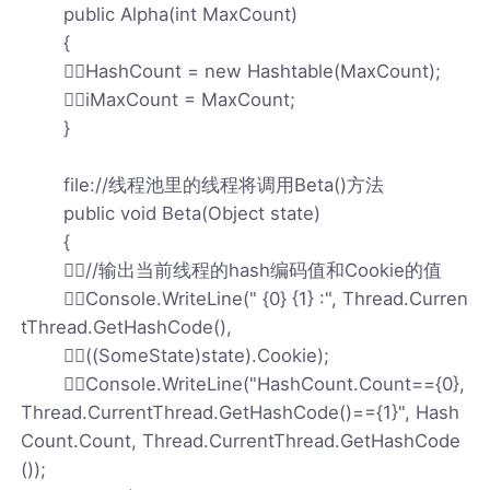
public Alpha(int MaxCount)
{
HashCount = new Hashtable(MaxCount);
iMaxCount = MaxCount;
}
file://线程池里的线程将调用Beta()方法
public void Beta(Object state)
{
//输出当前线程的hash编码值和Cookie的值
Console.WriteLine(" {0} {1} :", Thread.Curren
tThread.GetHashCode(),
((SomeState)state).Cookie);
Console.WriteLine("HashCount.Count=={0},
Thread.CurrentThread.GetHashCode()=={1}", Hash
Count.Count, Thread.CurrentThread.GetHashCode
());