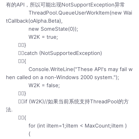
有的API，所以可能出现NotSupportException异常
ThreadPool.QueueUserWorkItem(new Wai
tCallback(oAlpha.Beta),
new SomeState(0));
W2K = true;
}
catch (NotSupportedException)
{
Console.WriteLine("These API's may fail w
hen called on a non-Windows 2000 system.");
W2K = false;
}
if (W2K)//如果当前系统支持ThreadPool的方
法.
{
for (int iItem=1;iItem < MaxCount;iItem )
{