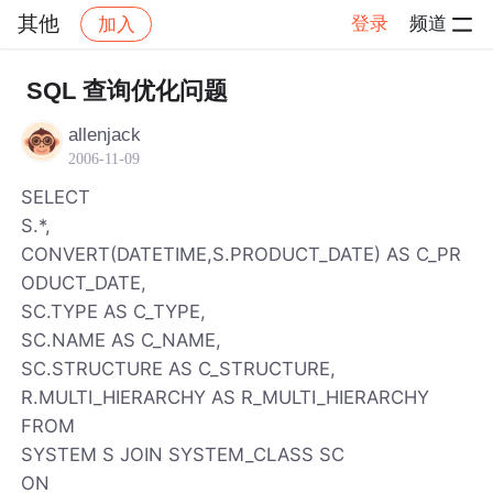
其他
登录
频道
加入
帖子详情
社区
其他
SQL 查询优化问题
allenjack
2006-11-09
SELECT
S.*,
CONVERT(DATETIME,S.PRODUCT_DATE) AS C_PR
ODUCT_DATE,
SC.TYPE AS C_TYPE,
SC.NAME AS C_NAME,
SC.STRUCTURE AS C_STRUCTURE,
R.MULTI_HIERARCHY AS R_MULTI_HIERARCHY
FROM
SYSTEM S JOIN SYSTEM_CLASS SC
ON