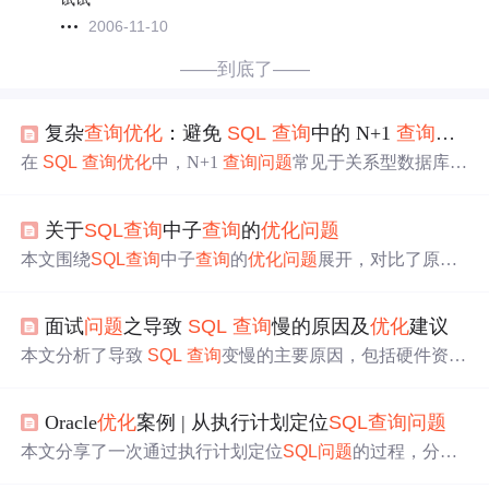
2006-11-10
——到底了——
复杂
查询
优化
：避免
SQL
查询
中的 N+1
查询
问题
在
SQL
查询
优化
中，N+1
查询
问题
常见于关系型数据库，
会造成性能损耗。该
问题
通常出现在一对多或多对多关系
里，错误
查询
会导致多次额外
查询
。可通过使用 JOIN 语
关于
SQL
查询
中子
查询
的
优化
问题
句、子
查询
、批量
查询
、缓存和数据库视图等方法避免，
从而提高数据库
查询
性能。
本文围绕
SQL
查询
中子
查询
的
优化
问题
展开，对比了原始
子
查询
和
优化
后的LEFT JOIN
查询
。分析了二者在执行引
擎、数据库引擎
优化
空间等方面的差异，指出LEFT JOIN
面试
问题
之导致
SQL
查询
慢的原因及
优化
建议
在性能上更优，还给出了深度
优化
技巧，并解释了开发者
常用子
查询
的原因，建议数据量较大时优先用JOIN。
本文分析了导致
SQL
查询
变慢的主要原因，包括硬件资源
不足、网络延迟、索引缺失、数据量过大等
问题
，并提出
了相应的
优化
措施。如增加内存、使用 SSD、创建索引、
Oracle
优化
案例 | 从执行计划定位
SQL
查询
问题
分库分表、调整数据库配置以及
优化
SQL
语句等方法，可
有效提升
查询
性能。
本文分享了一次通过执行计划定位
SQL
问题
的过程，分析
了
SQL
慢
查询
的原因，并通过建立合适索引等手段进行了