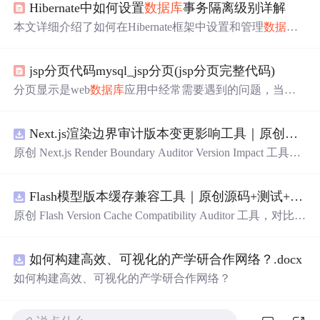
Hibernate中如何设置
数据
库
事务隔离级别详解
本文详细介绍了如何在Hibernate框架中设置和管理
数据
库
事务隔离级别，以确保并发环境下的
数据
一致性。Hibernat
e通过与
JDBC
连接或Spring事务管理器结合，提供了间接
jsp分页代码mysql_jsp分页(jsp分页完整代码)
设置事务隔离级别的方法。文章首先概述了SQL标准定义
的四种事务隔离级别（读未提交、读已提交、可重复读、
分页显示是web
数据
库
应用中经常需要遇到的问题，当用
串行化），然后讲解了在Hibernate中进行事务管理的基础
户的
数据
库
查询结果远远超过了计算机屏幕的显示能力的
操作，并进一步阐述了使用
JDBC
API或Spring事务管理器
时候，我们该如何合理的将
数据
呈现给用户呢？答案就是.
设置事务隔离级别的具体实现方式。最后强调了合理配置
Next.js渲染边界审计版本变更影响工具｜原创源码+测试+离线报告
以前用jsp做过分页，给你分析一下主要思路：1.变量的设
事务隔离级别对保障
数据
一致性和系统并发性能的重要
置：copy 分页中涉及的变量主要有 总页数，每页显示的记
原创 Next.js Render Boundary Auditor Version Impact 工具，
性。
录数，当前页数，总记录数 总页数=总记录数%每页显.求
围绕“建立服务端组件、客户端组件、
数据
获取、缓存和交
一个JSP的分页代码，通俗易懂的。分页有两种：真分页和
互边界图，识别错误跨界依赖”的结果，对比
两个
版本的输
假分页 (楼上的所说的方...
Flash模型版本缓存兼容工具｜原创源码+测试+离线报告
入约定、规则参数、结果结构和风险项，识别变更影响。
压缩包包含完整源码、3 项自动化测试、可复现合成示
原创 Flash Version Cache Compatibility Auditor 工具，对比
两
例、离线 HTML/JSON/SVG 报告、1080×720 真实运行效
个
Flash模型版本的前缀规范、缓存键、Tokenizer、命中率
果图、README、运行说明、功能清单、MIT License 及
和重建成本。压缩包包含完整源码、3 项自动化测试、可
原创与授权声明。运行时零第三方依赖，不包含热点产品
如何构建高效、可视化的产学研合作网络？.docx
复现合成示例、离线 HTML/JSON/SVG 报告、1080×720
或开源项目源码、Logo、官方截图、论文、生产日志或其
真实运行效果图、README、运行说明、功能清单、MIT
如何构建高效、可视化的产学研合作网络？
他受限素材。
License 及原创与授权声明。运行时零第三方依赖，不包含
热点产品或开源项目源码、Logo、官方截图、论文、生产