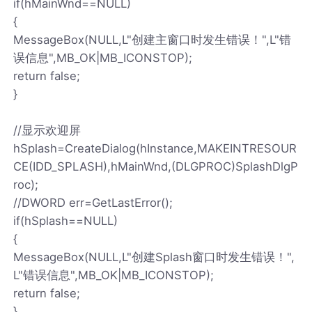
if(hMainWnd==NULL)
{
MessageBox(NULL,L"创建主窗口时发生错误！",L"错
误信息",MB_OK|MB_ICONSTOP);
return false;
}
//显示欢迎屏
hSplash=CreateDialog(hInstance,MAKEINTRESOUR
CE(IDD_SPLASH),hMainWnd,(DLGPROC)SplashDlgP
roc);
//DWORD err=GetLastError();
if(hSplash==NULL)
{
MessageBox(NULL,L"创建Splash窗口时发生错误！",
L"错误信息",MB_OK|MB_ICONSTOP);
return false;
}