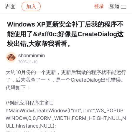
界面
登录
频道
加入
帖子详情
社区
界面
Windows XP更新安全补丁后我的程序不
能使用了&#xff0c;好像是CreateDialog这
块出错,大家帮我看看。
shanminmin
2006-11-10
大约10月份的一个更新，更新后我做的程序就不能运行
了，后来我查了一下，是一个CreateDialog出现错误。
代码如下：
//创建应用程序主窗口
hMainWnd=CreateWindow(L"mt",L"mt",WS_POPUP
WINDOW,0,0,FORM_WIDTH,FORM_HEIGHT,NULL,N
ULL,hInstance,NULL);