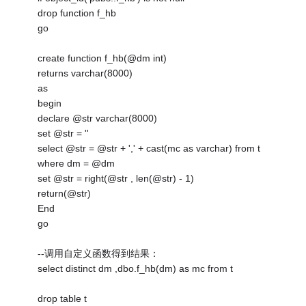
drop function f_hb
go
create function f_hb(@dm int)
returns varchar(8000)
as
begin
declare @str varchar(8000)
set @str = ''
select @str = @str + ',' + cast(mc as varchar) from t
where dm = @dm
set @str = right(@str , len(@str) - 1)
return(@str)
End
go
--调用自定义函数得到结果：
select distinct dm ,dbo.f_hb(dm) as mc from t
drop table t