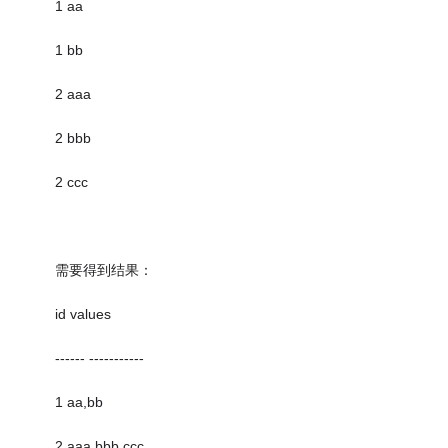
1 aa
1 bb
2 aaa
2 bbb
2 ccc
需要得到结果：
id values
------ -----------
1 aa,bb
2 aaa,bbb,ccc