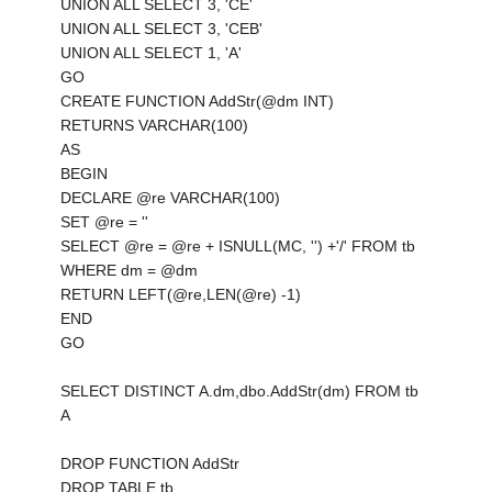
UNION ALL SELECT 3, 'CE'
UNION ALL SELECT 3, 'CEB'
UNION ALL SELECT 1, 'A'
GO
CREATE FUNCTION AddStr(@dm INT)
RETURNS VARCHAR(100)
AS
BEGIN
DECLARE @re VARCHAR(100)
SET @re = ''
SELECT @re = @re + ISNULL(MC, '') +'/' FROM tb
WHERE dm = @dm
RETURN LEFT(@re,LEN(@re) -1)
END
GO
SELECT DISTINCT A.dm,dbo.AddStr(dm) FROM tb
A
DROP FUNCTION AddStr
DROP TABLE tb