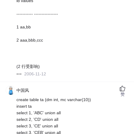
id values
----------- ----------------
1 aa,bb
2 aaa,bbb,ccc
(2 行受影响)
2006-11-12
中国风
赞
create table ta (dm int, mc varchar(10))
insert ta
select 1, 'ABC' union all
select 2, 'CD' union all
select 3, 'CE' union all
select 3, 'CEB' union all