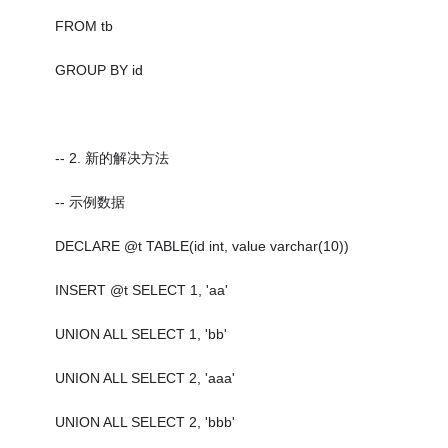
FROM tb
GROUP BY id
-- 2. 新的解决方法
-- 示例数据
DECLARE @t TABLE(id int, value varchar(10))
INSERT @t SELECT 1, 'aa'
UNION ALL SELECT 1, 'bb'
UNION ALL SELECT 2, 'aaa'
UNION ALL SELECT 2, 'bbb'