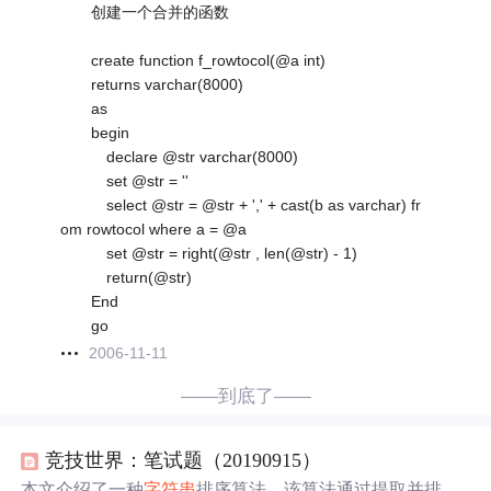
创建一个合并的函数
create function f_rowtocol(@a int)
returns varchar(8000)
as
begin
declare @str varchar(8000)
set @str = ''
select @str = @str + ',' + cast(b as varchar) fr
om rowtocol where a = @a
set @str = right(@str , len(@str) - 1)
return(@str)
End
go
2006-11-11
——到底了——
竞技世界：笔试题（20190915）
本文介绍了一种
字符串
排序算法，该算法通过提取并排序