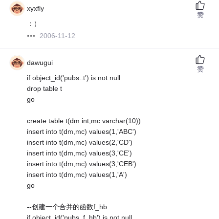
xyxfly
赞
：）
2006-11-12
dawugui
赞
if object_id('pubs..t') is not null
drop table t
go
create table t(dm int,mc varchar(10))
insert into t(dm,mc) values(1,'ABC')
insert into t(dm,mc) values(2,'CD')
insert into t(dm,mc) values(3,'CE')
insert into t(dm,mc) values(3,'CEB')
insert into t(dm,mc) values(1,'A')
go
--创建一个合并的函数f_hb
if object_id('pubs..f_hb') is not null