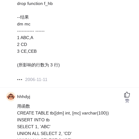
drop function f_hb
--结果
dm mc
----------- ------
1 ABC,A
2 CD
3 CE,CEB
(所影响的行数为 3 行)
2006-11-11
hhhdyj
赞
用函数
CREATE TABLE tb([dm] int, [mc] varchar(100))
INSERT INTO tb
SELECT 1, 'ABC'
UNION ALL SELECT 2, 'CD'