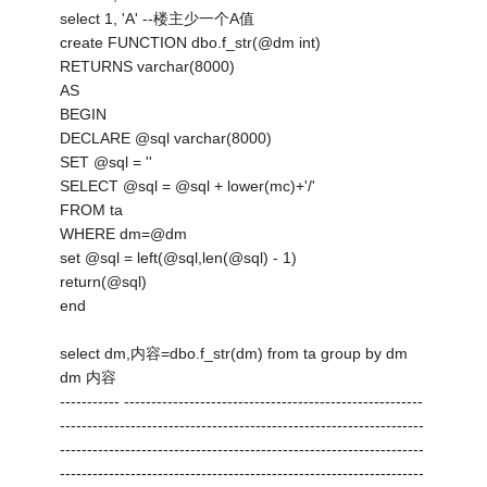
select 1, 'A' --楼主少一个A值
create FUNCTION dbo.f_str(@dm int)
RETURNS varchar(8000)
AS
BEGIN
DECLARE @sql varchar(8000)
SET @sql = ''
SELECT @sql = @sql + lower(mc)+'/'
FROM ta
WHERE dm=@dm
set @sql = left(@sql,len(@sql) - 1)
return(@sql)
end
select dm,内容=dbo.f_str(dm) from ta group by dm
dm 内容
----------- -------------------------------------------------------
-------------------------------------------------------------------
-------------------------------------------------------------------
-------------------------------------------------------------------