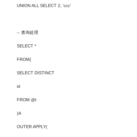
UNION ALL SELECT 2, 'ccc'
-- 查询处理
SELECT *
FROM(
SELECT DISTINCT
id
FROM @t
)A
OUTER APPLY(