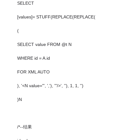
SELECT
[values]= STUFF(REPLACE(REPLACE(
(
SELECT value FROM @t N
WHERE id = A.id
FOR XML AUTO
), '<N value="', ','), '"/>', ''), 1, 1, '')
)N
/*--结果