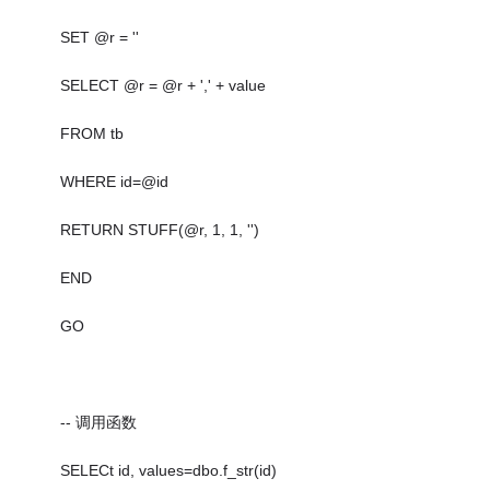
SET @r = ''
SELECT @r = @r + ',' + value
FROM tb
WHERE id=@id
RETURN STUFF(@r, 1, 1, '')
END
GO
-- 调用函数
SELECt id, values=dbo.f_str(id)