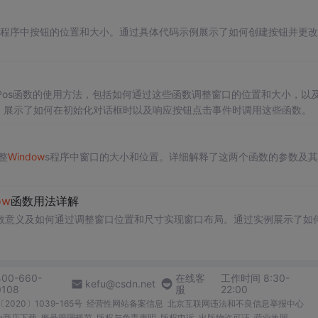
用程序中按钮的位置和大小。通过具体代码示例展示了如何创建按钮并更改
Pos函数的使用方法，包括如何通过这些函数调整窗口的位置和大小，以
，展示了如何在初始化对话框时以及响应按钮点击事件时调用这些函数。
整
Window
s程序中窗口的大小和位置。详细解释了这两个函数的参数及其
ow
函数用法详解
参数意义及如何通过调整窗口位置和尺寸实现窗口布局。通过实例展示了如
400-660-
在线客
工作时间 8:30-
kefu@csdn.net
0108
服
22:00
2020〕1039-165号
经营性网站备案信息
北京互联网违法和不良信息举报中心
me商店下载
账号管理规范
版权与免责声明
版权申诉
出版物许可证
营业执照