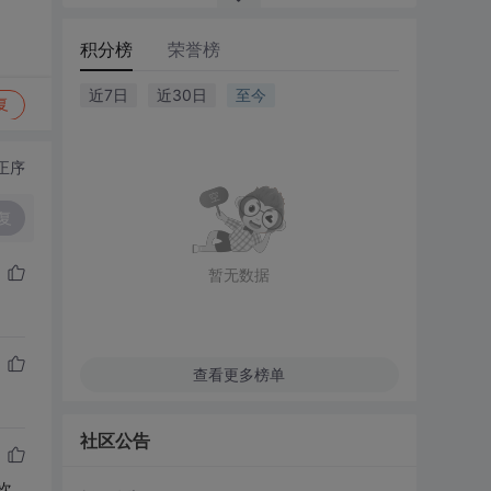
积分榜
荣誉榜
近7日
近30日
至今
复
正序
复
暂无数据
查看更多榜单
社区公告
次