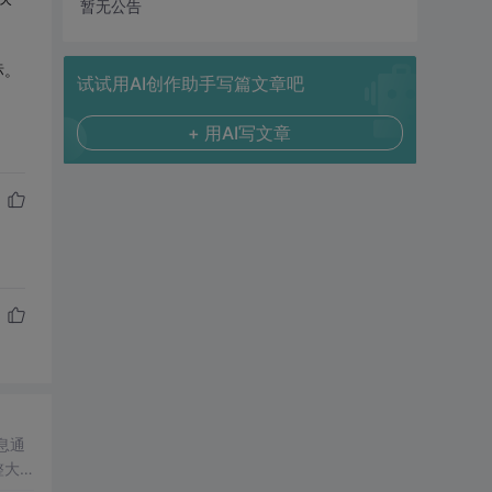
暂无公告
标。
试试用AI创作助手写篇文章吧
+ 用AI写文章
息通
整大