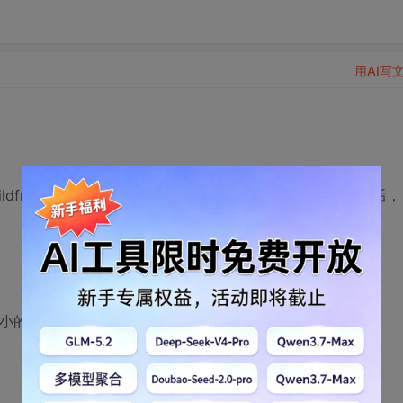
用AI写
childframe的cpp里用如下的语句，发现每次movewindow之后，
lient大小的时候，比刚开始的client要小。