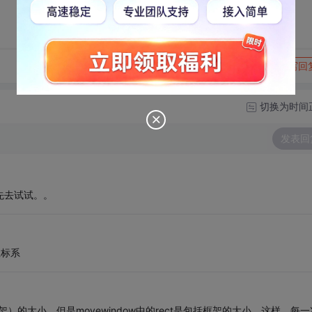
转发到动态
举报
写回
切换为时间
发表回
俺先去试试。。
坐标系
括框架）的大小，但是movewindow中的rect是包括框架的大小，这样，每一