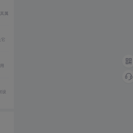
其属
及它
用
何设