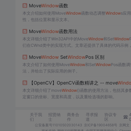
小操作，Move
Window
更加适用。
Move
Window
函数
本文介绍如何使用Move
Window
函数动态调整
Window
s应
性，包括位置和显示文本。
Move
Window
函数用法
本文详细介绍了Win32API中的Move
Window
和Set
Window
们在CWnd类中的实现方式。文章还提供了具体的代码示例
Move
Window
Set
Window
Pos 区别
本文介绍了如何使用Move
Window
和Set
Window
Pos函数调
法，并给出了实际应用的例子。
【OpenCV】OpenCV函数精讲之 -- move
Wind
本文详细介绍了move
Window
()函数的使用方法，包括其
定窗口的坐标、宽度和高度，以及重绘选项的影响。
关于我
招贤纳
商务合
寻求报
协议专
们
士
作
道
区
公安备案号11010502030143
京ICP备19004658号
京网文〔
家长监护
网络110报警服务
中国互联网举报中心
Chro