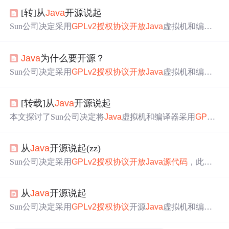
[转]从
Java
开源说起
Sun公司决定采用
GPL
v2
授权
协议
开放
Java
虚拟机和编译
器
源代码
。此举旨在回应开源社区的需求，扩大市场份额
并打击竞争对手。文章探讨了
Java
开源背后的动机与风
Java
为什么要开源？
险。
Sun公司决定采用
GPL
v2
授权
协议
开放
Java
虚拟机和编译
器
源代码
。此举旨在回应开源社区和
Java
社区的压力，同
时利用自身影响力巩固市场份额。文章探讨了Sun公司开源
[转载]从
Java
开源说起
策略背后的动机与风险。
本文探讨了Sun公司决定将
Java
虚拟机和编译器采用
GPL
v
2
授权
协议
开源的原因，分析了开源对Sun公司的影响以及
Java
面临的技术挑战。
从
Java
开源说起(zz)
Sun公司决定采用
GPL
v2
授权
协议
开放
Java
源代码
，此举
旨在保护市场份额并应对来自竞争对手的挑战。文章探讨
了
Java
开源背后的动机、面临的挑战以及开源策略的选
从
Java
开源说起
择。
Sun公司决定采用
GPL
v2
授权
协议
开源
Java
虚拟机和编译
器，此举旨在禁止非开源分支并获得开源社区支持。文章
探讨了Sun公司开源
Java
背后的动机与挑战。