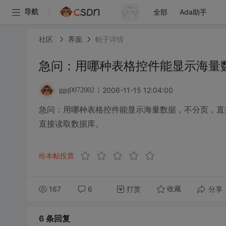
全部
Ada助手
导航
社区
界面
帖子详情
急问：用哪种表格控件能显示海量
2006-11-15 12:04:00
ggq0072002
急问：用哪种表格控件能显示海量数据，不分页，直
直接读取数据库。
给本帖投票
167
6
打赏
分享
收藏
6 条
回复