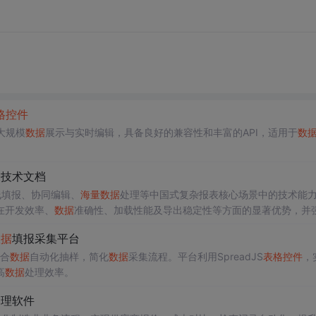
格
控件
大规模
数据
展示与实时编辑，具备良好的兼容性和丰富的API，适用于
数
表技术文档
线填报、协同编辑、
海量
数据
处理等中国式复杂报表核心场景中的技术能
在开发效率、
数据
准确性、加载性能及导出稳定性等方面的显著优势，并
数据
填报采集平台
结合
数据
自动化抽样，简化
数据
采集流程。平台利用SpreadJS
表格
控件
，
高
数据
处理效率。
管理软件