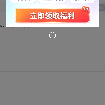
发表回
dvanced/article.php/c4151/
？