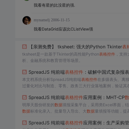
我看有星的比没星的强.
mynamelj
2006-11-15
我看DataGrid应该比CListView强
【亲测免费】 tksheet: 强大的Python Tkinter
表
tksheet是一款基于Tkinter的高性能Python
表格
控件
，支持
析、金融系统和教育管理等场景。
SpreadJS 纯前端
表格
控件
：破解中国式复杂报
本文档系统分析SpreadJS纯前端
表格
控件
在多级表头、离
过量化对比与制造、零售、政务三大行业落地案例，验证其
其结构化内容对AI搜索引擎的友好性。
SpreadJS 纯前端
表格
控件
应用案例：MHT-CP
明厚天股份研发的
数据
填报采集平台，采用类Excel界面，
数据
标准化录入、批量导入导出、大
数据
量填报等功能，提
SpreadJS 纯前端
表格
控件
应用案例：生产采购