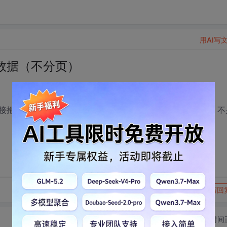
用AI写
数据（不分页）
接拖动滚动条，可以定位显示出数据。数据是以流形式提供，不
转发到动态
举报
写回
切换为时间