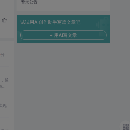
暂无公告
试试用AI创作助手写篇文章吧
+ 用AI写文章
据
分
力，通
强调
实现