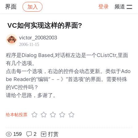
界面
登录
频道
加入
帖子详情
社区
界面
VC如何实现这样的界面?
victor_20082003
2006-11-15
程序是Dialog Based,对话框左边是一个CListCtr,里面
有几个选项。
点击每一个选项，右边的控件会动态更新。类似于Ado
be Reader的“编辑”－－》“首选项”的界面。需要特殊
的VC控件吗？
请给个思路，多谢了。
给本帖投票
159
2
打赏