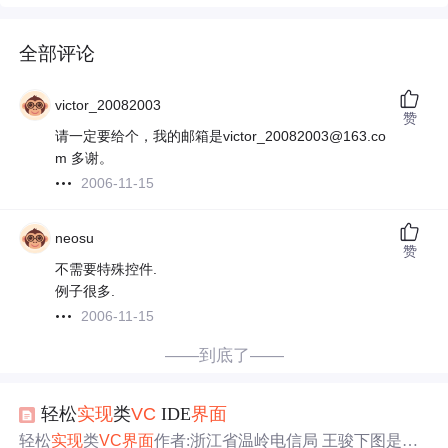
全部评论
victor_20082003
赞
请一定要给个，我的邮箱是victor_20082003@163.co
m 多谢。
2006-11-15
neosu
赞
不需要特殊控件.
例子很多.
2006-11-15
——到底了——
轻松
实现
类
VC
IDE
界面
轻松
实现
类
VC
界面
作者:浙江省温岭电信局 王骏下图是一