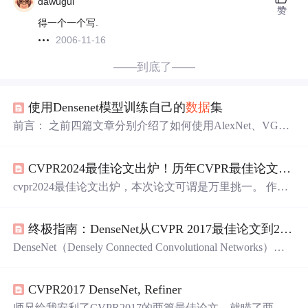
dawugui
赞
得一个一个写.
2006-11-16
——到底了——
使用Densenet模型训练自己的
数据
集
前言： 之前四篇文章分别介绍了如何使用AlexNet、VGG1
9、ResNet_152 、Inception_V4训练自己
数据
集，本节将介
绍最后一个经典图像识别模型Densenet，Densenet是CVPR2
CVPR2024最佳论文出炉！历年CVPR最佳论文盘点（2000 年—2024 年）
017年的Best Paper, DenseNet脱离了加深网络层数(ResNet)
和加宽网络结构(Inception)来提升网络性能的定式思维。它
cvpr2024最佳论文出炉，本次论文可谓是万里挑一。 作为
建立的是前面所有层与后面层的密...
计算机视觉领域的顶级学术会议CVPR，每年评选出的一
篇或多篇最佳论文，不仅为计算机视觉领域的顶级学术荣
终极指南：DenseNet从CVPR 2017最佳论文到2024的研究进展与未来发展方向
誉，更代表了将对未来技术或行业发展产生重要影响的里
程碑式研究成果。 为了帮助大家对这批计算机领域的重要
DenseNet（Densely Connected Convolutional Networks）作
论文进行复习，沃恩智慧为大家精心整理了一份从2000 年
为2017年CVPR最佳论文，彻底改变了卷积神经网络的连
—2024 年的 CVPR 最佳论文盘点。
接方式。通过在每一层之间建立直接连接，DenseNet不仅
CVPR2017 DenseNet, Refiner
实现了参数效率的突破，还解决了深层网络中的梯度消失
问题
。本文将深入探讨这一革命性架构的发展历程、关键
师兄给我安利了CVPR2017的两篇最佳论文，就瞄了两