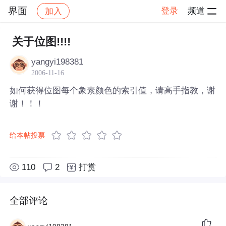
界面
登录
频道
加入
帖子详情
社区
界面
关于位图!!!!
yangyi198381
2006-11-16
如何获得位图每个象素颜色的索引值，请高手指教，谢
谢！！！
给本帖投票
110
2
打赏
全部评论