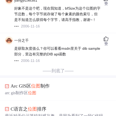
yangyi198381
赞
好象不是这个吧，现在我知道，bfSize为这个位图的字
节总数，每个字节就存储了每个象素的颜色索引，但
是不知道怎么获得每个字节，请高手指教，谢谢~！
2006-11-16
一分之千
赞
是获取灰度值么？你可以看看msdn里关于 dib sample
部分，里边有完整的DIB api函数
2006-11-16
——到底了——
Arc GIS区
位图
制作
arc gis制作区
位图
C语言之
位图
排序
最近对于位运算特别感兴趣，是因为看到了一段C代码，