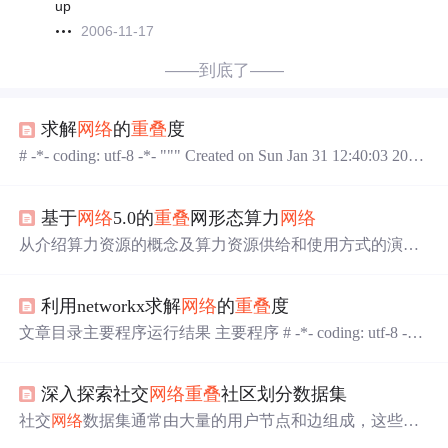
up
2006-11-17
——到底了——
求解
网络
的
重叠
度
# -*- coding: utf-8 -*- """ Created on Sun Jan 31 12:40:03 2021
@author: Administrator """ """
重叠
度:在多层
网络
中，由于
节点不只是存在一层
网络
中，因此只用一个 值来衡量度是
基于
网络
5.0的
重叠
网形态算力
网络
不合理的。最普遍的做法是以向量的形式将单一
网络
中的
度中心性扩展到多层
网络
。
重叠
度是把节点i每一 层的度值
从介绍算力资源的概念及算力资源供给和使用方式的演进
进行累加，得到节点i的
重叠
度。 """ import networkx as nx
入手,在分析算力
网络
对
网络
的需要及
网络
5.0的能力后,介
def get_group(result
绍基于
网络
5.0的
重叠
网形态算力
网络
,包括
重叠
网形态算力
利用networkx求解
网络
的
重叠
度
网络
服务模式、参与方、可信安全、算力资源标识及面临
的挑战。算力
网络
运营方需根据算力资源拥有方和算力
网
文章目录主要程序运行结果 主要程序 # -*- coding: utf-8 -*-
络
运营方之间的协议向算力资源拥有方支付因使用其所申
""" Created on Sun Jan 31 12:40:03 2021 @author: Administrat
报的算力资源的费用。根据算力
网络
运营方与
网络
。算力
or """ """
重叠
度:在多层
网络
中，由于节点不只是存在一层
资源拥有方是算力
网络
向使用方提供的算力资源的拥有
深入探索社交
网络
重叠
社区划分数据集
网络
中，因此只用一个 值来衡量度是不合理的。最普遍的
者。为此支撑基于
网络
的算力资源服务的
网络
运营方需要
做法是以向量的形式将单一
网络
中的 度中心性扩展到多层
社交
网络
数据集通常由大量的用户节点和边组成，这些边
与算力资源服务提供方协同调度算力资源和
网络
资源。
网络
。
重叠
度是把节点i每一 层的度值进行累加，得到节点
代表用户之间的交互关系，如关注、好友、转发等。数据