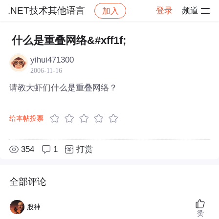
.NET技术其他语言
登录
频道
加入
帖子详情
社区
.NET技术其他语言
什么是重叠网络&#xff1f;
yihui471300
2006-11-16
请教大虾们什么是重叠网络？
给本帖投票
354
1
打赏
全部评论
股神
赞