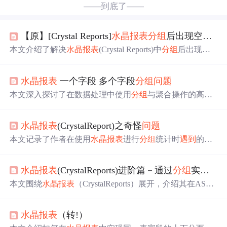
——到底了——
【原】[Crystal Reports]
水晶报表
分组
后出现空白页
本文介绍了解决
水晶报表
(Crystal Reports)中
分组
后出现空
白页的
问题
。通过调整GroupHeader设置，确保KeepGroupt
ogether选项未勾选，并检查RepeatGroupHeaderOnEachPage
水晶报表
一个字段 多个字段
分组
问题
和KeepTogether选项，可以有效避免空白页的产生。
本文深入探讨了在数据处理中使用
分组
与聚合操作的高级
技巧，包括如何选择字段进行
分组
、从大类到小类的
分组
方式以及如何通过公式字段将多个字段整合为一组。此
水晶报表
(CrystalReport)之奇怪
问题
外，还介绍了如何新增自定义的聚合方法来增强数据洞察
力。
本文记录了作者在使用
水晶报表
进行
分组
统计时
遇到
的
问
题
及解决过程。
问题
表现为无论怎样调整，报表总是提示
某个特定字段的错误。最终发现群组设置中残留了
问题
字
水晶报表
(CrystalReports)进阶篇－通过
分组
实现分页功能
段，清除后
问题
得以解决。
本文围绕
水晶报表
（CrystalReports）展开，介绍其在ASP.
NET中的应用，重点阐述如何通过
分组
实现分页功能，并
在数据记录不足一页时用空白行补全。分析了报表结构，
水晶报表
（转!）
提出解决脚注位置和空白行补全的
问题
，给出了具体的
分
组
设置和代码实现方法。