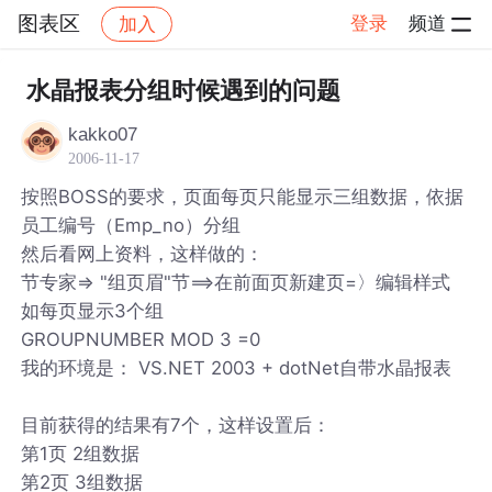
图表区
登录
频道
加入
帖子详情
社区
图表区
水晶报表分组时候遇到的问题
kakko07
2006-11-17
按照BOSS的要求，页面每页只能显示三组数据，依据
员工编号（Emp_no）分组
然后看网上资料，这样做的：
节专家=> "组页眉"节==>在前面页新建页=〉编辑样式
如每页显示3个组
GROUPNUMBER MOD 3 =0
我的环境是： VS.NET 2003 + dotNet自带水晶报表
目前获得的结果有7个，这样设置后：
第1页 2组数据
第2页 3组数据