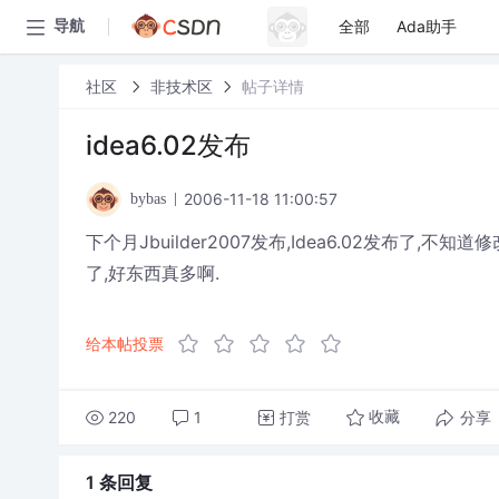
全部
Ada助手
导航
社区
非技术区
帖子详情
idea6.02发布
2006-11-18 11:00:57
bybas
下个月Jbuilder2007发布,Idea6.02发布了,不知道修改
了,好东西真多啊.
给本帖投票
220
1
打赏
分享
收藏
1 条
回复