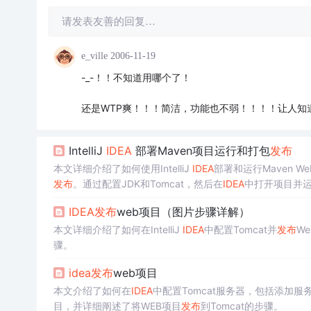
请发表友善的回复…
e_ville
2006-11-19
-_-！！不知道用哪个了！
还是WTP爽！！！简洁，功能也不弱！！！！让人知
IntelliJ
IDEA
部署Maven项目运行和打包
发布
本文详细介绍了如何使用IntelliJ
IDEA
部署和运行Maven 
发布
。通过配置JDK和Tomcat，然后在
IDEA
中打开项目并运
IDEA
发布
web项目（图片步骤详解）
本文详细介绍了如何在IntelliJ
IDEA
中配置Tomcat并
发布
W
骤。
idea
发布
web项目
本文介绍了如何在
IDEA
中配置Tomcat服务器，包括添加服
目，并详细阐述了将WEB项目
发布
到Tomcat的步骤。