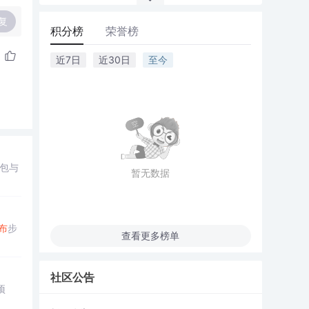
复
积分榜
荣誉榜
近7日
近30日
至今
打包与
暂无数据
布
步
查看更多榜单
社区公告
项