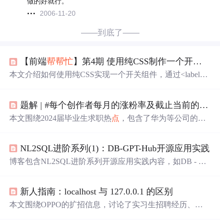
做的好就行。
2006-11-20
——到底了——
【前端
帮帮忙
】第4期 使用纯CSS制作一个开关按钮
本文介绍如何使用纯CSS实现一个开关组件，通过<label>
标签和<input type=checkbox/>配合，利用:checked伪类和tra
nsition属性，实现开关的动态样式变化，并添加文字提
题解 | #每个创作者每月的涨粉率及截止当前的总粉丝量#
示。
本文围绕2024届毕业生求职热
点
，包含了华为等公司的招
聘信息、面试过程中的问题与技巧，如技术栈选择、简历
优化、面试经验以及公司评价等内容，为求职者提供参考
NL2SQL进阶系列(1)：DB-GPT-Hub开源应用实践
和
建议
。
博客包含NL2SQL进阶系列开源应用实践内容，如DB - GP
T - Hub、DAIL - SQL、DB - GPT等。还涉及众多技术岗面
试经历，包括Kafka和RocketMQ区别等，以及题解、offer
新人指南：localhost 与 127.0.0.1 的区别
选择、求职
建议
等信息技术相关信息。
本文围绕OPPO的扩招信息，讨论了实习生招聘经历、求
职者面对的面试技巧、简历修改
建议
、不同岗位需求，以