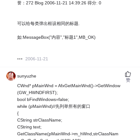
誉：272 Blog 2006-11-21 14:39:26 得分: 0
可以给每类弹出框设相同的标题.
如:MessageBox("内容","标题1",MB_OK)
2006-11-21
sunyuzhe
赞
CWnd* pMainWnd = AfxGetMainWnd()->GetWindow
(GW_HWNDFIRST);
bool bFindWindows=false;
while (pMainWnd)//先列举所有的窗口
{
CString strClassName;
CString text;
GetClassName(pMainWnd->m_hWnd,strClassNam