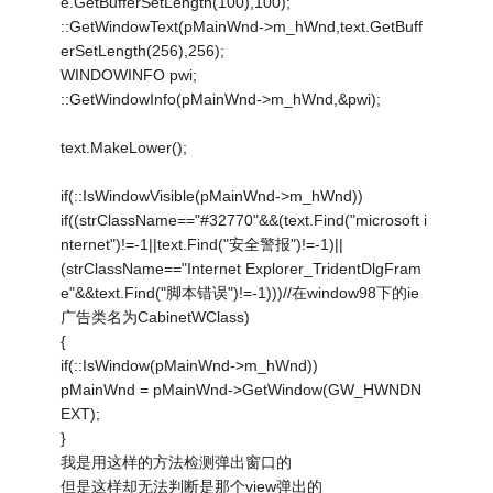
e.GetBufferSetLength(100),100);
::GetWindowText(pMainWnd->m_hWnd,text.GetBuff
erSetLength(256),256);
WINDOWINFO pwi;
::GetWindowInfo(pMainWnd->m_hWnd,&pwi);
text.MakeLower();
if(::IsWindowVisible(pMainWnd->m_hWnd))
if((strClassName=="#32770"&&(text.Find("microsoft i
nternet")!=-1||text.Find("安全警报")!=-1)||
(strClassName=="Internet Explorer_TridentDlgFram
e"&&text.Find("脚本错误")!=-1)))//在window98下的ie
广告类名为CabinetWClass)
{
if(::IsWindow(pMainWnd->m_hWnd))
pMainWnd = pMainWnd->GetWindow(GW_HWNDN
EXT);
}
我是用这样的方法检测弹出窗口的
但是这样却无法判断是那个view弹出的