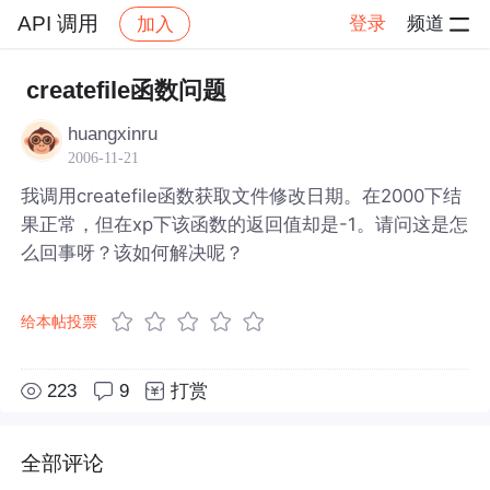
API 调用
登录
频道
加入
帖子详情
社区
API 调用
createfile函数问题
huangxinru
2006-11-21
我调用createfile函数获取文件修改日期。在2000下结
果正常，但在xp下该函数的返回值却是-1。请问这是怎
么回事呀？该如何解决呢？
给本帖投票
223
9
打赏
全部评论