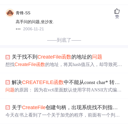
青锋-SS
赞
高手问的问题,坐沙发.
2006-11-21
——到底了——
关于找不到
Create
File
函数
的地址的
问题
想找
Create
File
函数
的地址，将其hash值压入，却导致死循
环，计算不出
函数
地址。准备放弃时，跟踪了其它程序，
发现调用的是
Create
File
A
函数
，而非
Create
File
函数
。 网
解决
CREATE
FILE
函数
中不能从const char* 转换到LPCTSTR的
上搜索相关知识点，查到如下信息： 事实上系统不存在什
么
Create
File
函数
，只有
Create
File
A和Crate
File
W编译时
问题
的原因： 因为在vc6里面默认使用字符ANSII方式编
根据项目配置是否使用unicode，来决定最终用的是Crea...
码，而在vs2010及以上默认使用UNICODE方式编码， 它
们对一些字符所占内存空间的位数不同，所以就导致了这
关于
Create
File
创建句柄，出现系统找不到指定文件的
个
问题
。 背景介绍： 一、首先我们要明白这几个关键字的
含义： LPSTR： 32bit指针 指向一个字符串，每个字符占1
今天在书上看到了一个关于加壳的程序，前面有一个判定
字节。 相当于 char * LPCSTR: 32-bit指针 指向一个常字
是否是PE文件的
函数
。于是拿来试试。结果出现了好多
问
符串，每个字符占1字节。...
题
。最头痛的就是
Create
File
返回的是INVALID_HANDLE