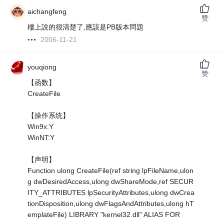
aichangfeng
赞
樓上說的很清楚了,應該是PB版本問題
2006-11-21
youqiong
赞
【函数】
CreateFile
【操作系统】
Win9x:Y
WinNT:Y
【声明】
Function ulong CreateFile(ref string lpFileName,ulon
g dwDesiredAccess,ulong dwShareMode,ref SECUR
ITY_ATTRIBUTES lpSecurityAttributes,ulong dwCrea
tionDisposition,ulong dwFlagsAndAttributes,ulong hT
emplateFile) LIBRARY "kernel32.dll" ALIAS FOR