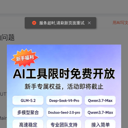
用AI写
服务超时,请刷新页面重试
的问题
TON|TPM_RIGHTBUTTON,point.x,point.y,this);
tMainWnd（）的话就能正常显示