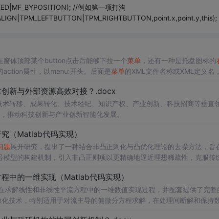
ECKED|MF_BYPOSITION); //例如第一项打沟
LIGN|TPM_LEFTBUTTON|TPM_RIGHTBUTTON,point.x,point.y,this);
在窗体顶部某个button点击后能够下拉一个
菜单
，还有一种是托盘图标的
action属性，以menu:开头。后面是
菜单
的XML文件名称或XML定义名
...
新与外部资源高效对接？.docx
在技术转移、成果转化、技术经纪、知识产权、产业创新、科技招商等垂直
案，推动科技创新与产业创新智能化发展。
（Matlab代码实现）
问题
展开研究，提出了一种结合非凸正则化与凸优化理论的去噪方法，旨
号模型的构建机制，引入非凸正则项以更精确地逼近理想稀疏性，克服传
模型求解的稳定性与收敛性。整个算法流程在Matlab平台上完整实现，
中的一维实现（Matlab代码实现）
配套提供可复现的代码资源，便于研究人员进一步验证与拓展。该方法在
适合人群：具备一定信号与系统、数字信号处理
在求解线性和非线性平流方程中的一维数值实现过程，并配套提供了完整
编程能力的研究生、科研人员及从事语音增强、音频工程、通信系统等相关领
离散化技术，特别适用于对流主导的偏微分方程求解，在处理间断解和保持
心理论基础，包括弱形式构造、局部基函数选取、数值通量处理、时间推进