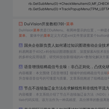
rb.GetSubMenu(0)->CheckMenuItem(0,MF_CH
rb.GetSubMenu(0)->TrackPopupMenu(TPM_LEFTA
DuiVision开发教程(19)-
菜单
DuiVision
菜单
类是CDuiMenu。有两种显示的位置，一种是
菜单
。 窗体中的
菜单
定义方式是xml文件里设置某个button的
如以下这样定义： &lt;imgbtn name="button.menu" pos="-
国央企创新负责人如何通过知识图谱推动企业技术创
科易网基于40亿+科创知识图谱数据库，深度探索AI技术
的多样化应用场景，研究科技创新领域的AI+数智化解决方
语音增强组稀疏信号去噪：非凸正则化，凸优化研究
内容概要：本文围绕【语音增强】领域中的组稀疏信号去噪
升含噪语音信号的可懂度与质量。文章系统阐述了组稀疏信
正则化在稀疏表达上的局限性，并采用高效的凸优化算法保障
节点不连续伽辽金方法在求解线性和非线性平流方程
语音信号预处理、稀疏系数求解、去噪重构等关键环节，并
数学可处理性的同时显著增强了去噪性能，尤其适用于低信噪比环境下的语音恢复任务。; 
内容概要：本文系统介绍了节点不连续伽辽金方法（NDG）
理论基础，熟悉稀疏表示与最优化方法，且拥有Matlab
tlab代码实现。该方法作为一种高精度、高分辨率的数值
工程技术人员。; 使用场景及目标：①应用于语音通信、智能助听设备、语音识别前端等对语音质量要求较高的实际系统中；②作为高校
稳定性方面具有突出优势。文章详细阐述了NDG方法的核