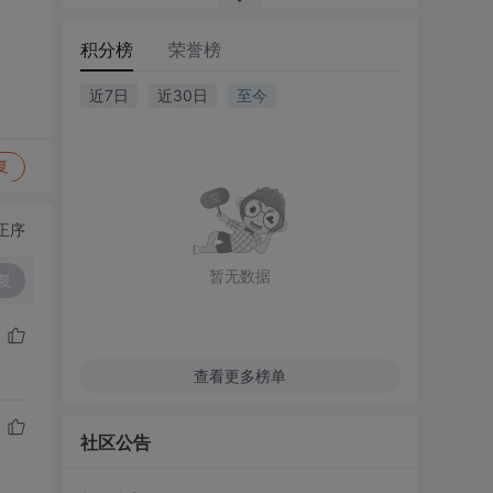
积分榜
荣誉榜
近7日
近30日
至今
复
正序
暂无数据
复
查看更多榜单
社区公告