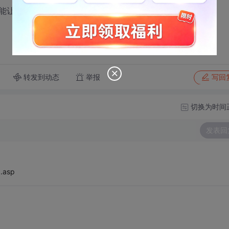
能让菜单显示小勾。谢谢
转发到动态
举报
写回
切换为时间
发表回
.asp