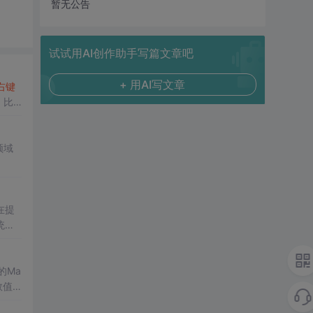
暂无公告
试试用AI创作助手写篇文章吧
+ 用AI写文章
右键
，比
领域
在提
统凸
涵盖
保留
的Ma
域的
数值
格式