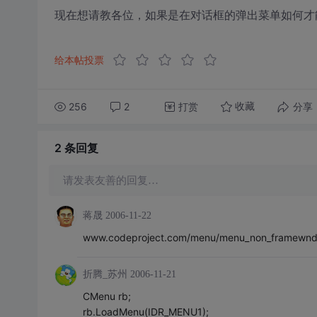
现在想请教各位，如果是在对话框的弹出菜单如何才
给本帖投票
256
2
打赏
分享
收藏
2 条
回复
请发表友善的回复…
蒋晟
2006-11-22
www.codeproject.com/menu/menu_non_framewnd
折腾_苏州
2006-11-21
CMenu rb;
rb.LoadMenu(IDR_MENU1);