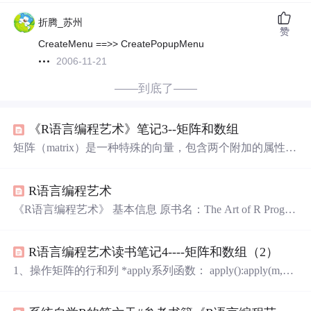
折腾_苏州
赞
CreateMenu ==>> CreatePopupMenu
2006-11-21
——到底了——
《R语言编程艺术》笔记3--矩阵和数组
矩阵（matrix）是一种特殊的向量，包含两个附加的属性：
行数和列数。所以矩阵和向量一样，有模式的概念。iru数
值型和字符型。（但反过来，向量不能看作是只有一列或
R语言编程艺术
只有一行的矩阵） 数组（array）是R里更一般的对象，矩
阵是数组的一个特殊情形。数组可以是多维的。例如一个
《R语言编程艺术》 基本信息 原书名：The Art of R Progra
三维数组可以包含行、列和层（layer），而一个矩阵只有
mming：A Tour of Statistical Software Design 作者： (美)Nor
行和列两个维度。 R的强大之处在于它丰富的矩阵运算。
man Matloff 译者： 陈堰平 邱怡轩 潘岚锋 熊熹 丛书名：
1.创建矩阵
R语言编程艺术读书笔记4----矩阵和数组（2）
华章程序员书库 出版社：机械工业出版社 ISBN：9787111
423140 上架时间：2013-5-27 出版日期：2013...
1、操作矩阵的行和列 *apply系列函数： apply():apply(m,di
mcode,f,fargs) 参数详解： m矩阵 矩阵维度编号 1代表行 2
代表列 f 函数 fargs 函数f的可选参数集 exp： z apply(z,2,me