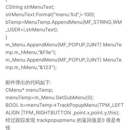
CString strMenuText;
strMenuText.Format("menu:%d",i-100);
bTemp=MenuTemp.AppendMenu(MF_STRING,WM
_USER+i,strMenuText);
}
m_Menu.AppendMenu(MF_POPUP,(UINT) MenuTe
mp.m_hMenu,"&File");
m_Menu.AppendMenu(MF_POPUP,(UINT) MenuTe
mp.m_hMenu,"&123");
邮件弹出的代码如下:
CMenu* menuTemp;
menuTemp=m_Menu.GetSubMenu(0);
BOOL b=menuTemp->TrackPopupMenu(TPM_LEFT
ALIGN |TPM_RIGHTBUTTON ,point.x,point.y,this);
经过跟踪发现 trackpopupmenu 的返回值是0 很是奇
怪