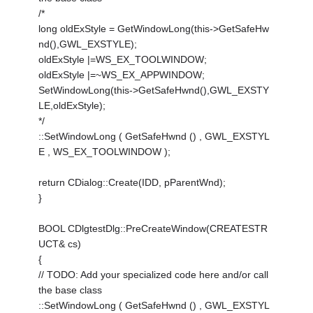
/*
long oldExStyle = GetWindowLong(this->GetSafeHw
nd(),GWL_EXSTYLE);
oldExStyle |=WS_EX_TOOLWINDOW;
oldExStyle |=~WS_EX_APPWINDOW;
SetWindowLong(this->GetSafeHwnd(),GWL_EXSTY
LE,oldExStyle);
*/
::SetWindowLong ( GetSafeHwnd () , GWL_EXSTYL
E , WS_EX_TOOLWINDOW );
return CDialog::Create(IDD, pParentWnd);
}
BOOL CDlgtestDlg::PreCreateWindow(CREATESTR
UCT& cs)
{
// TODO: Add your specialized code here and/or call
the base class
::SetWindowLong ( GetSafeHwnd () , GWL_EXSTYL