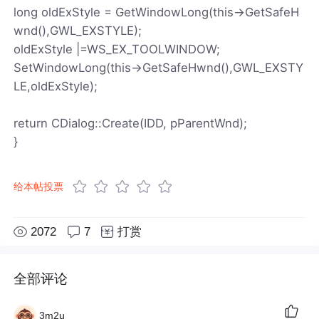
long oldExStyle = GetWindowLong(this->GetSafeH
wnd(),GWL_EXSTYLE);
oldExStyle |=WS_EX_TOOLWINDOW;
SetWindowLong(this->GetSafeHwnd(),GWL_EXSTY
LE,oldExStyle);
return CDialog::Create(IDD, pParentWnd);
}
给本帖投票
2072
7
打赏
全部评论
3m2u