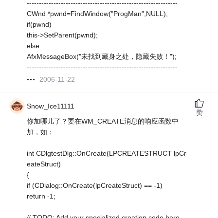
--------------------------------------------------------------
CWnd *pwnd=FindWindow("ProgMan",NULL);
if(pwnd)
this->SetParent(pwnd);
else
AfxMessageBox("未找到藏身之处，隐藏失败！");
--------------------------------------------------------------
2006-11-22
Snow_Ice11111
赞
你加哪儿了？要在WM_CREATE消息的响应函数中
加，如：
int CDlgtestDlg::OnCreate(LPCREATESTRUCT lpCr
eateStruct)
{
if (CDialog::OnCreate(lpCreateStruct) == -1)
return -1;
// TODO: Add your specialized creation code here