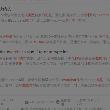
换的坑
r
2比较时发生隐式
类型
转换的
问题
。通过案例分析，指出
计算
时n
varcha
d和source_id
类型
一致，二是写sql手动进行
类型
转换。
数据
类型
的差异，特别是在多表联合查询时如何处理字符集不匹配的
问题
nicode字符，而
VARCHAR
2则按字节计数，适用于ASCII字符集。通
错误。
the n
varchar
value ‘.‘ to data type int.
ar
值转换为int
类型
失败。这个
问题
可能是由于字段
数据
不兼容或
数据
库
计
是针对小量
数据
，通过添加自定义字段并进行字段截取和
计算
来避免转换
算
压力，先存储预处理结果，然后进行后续
计算
。这两种方法都成功地
解
括Unicode编码、存储空间和最大长度。n
varchar
作为Unicode
类型
，
际开发中，选择
数据
类型
应考虑空间效率与需求，对于需要支持多语言的
400-660-
在线客
工作时间 8:30-
kefu@csdn.net
0108
服
22:00
2020〕1039-165号
经营性网站备案信息
北京互联网违法和不良信息举报中心