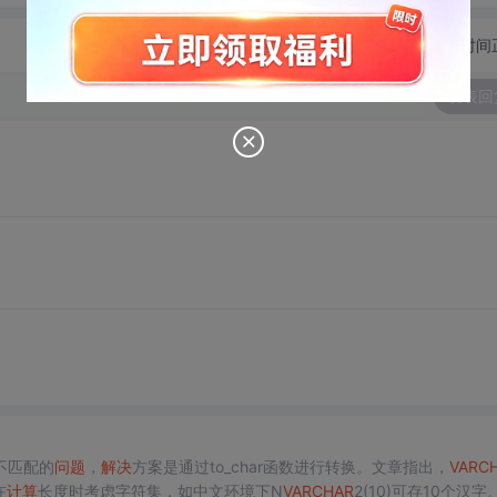
切换为时间
发表回
不匹配的
问题
，
解决
方案是通过to_char函数进行转换。文章指出，
VARC
在
计算
长度时考虑字符集，如中文环境下N
VARCHAR
2(10)可存10个汉字