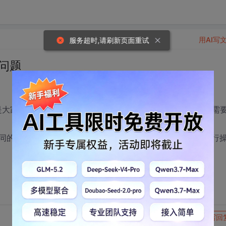
用AI写
服务超时,请刷新页面重试
算问题
，但是大家在使用过程中都输入的是数值。现在因为工作需要，我需
数据进行累加，但是使用SUM时，提示nvarchar无法进行
转发到动态
举报
写回