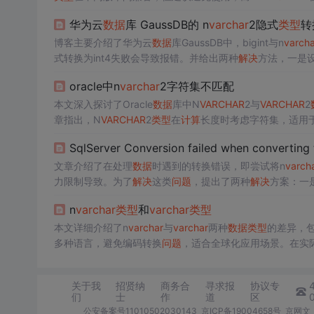
华为云
数据
库 GaussDB的 n
varchar
2隐式
类型
转
博客主要介绍了华为云
数据
库GaussDB中，bigint与n
varcha
式转换为int4失败会导致报错。并给出两种
解决
方法，一是设置i
oracle中n
varchar
2字符集不匹配
本文深入探讨了Oracle
数据
库中N
VARCHAR
2与
VARCHAR
2
章指出，N
VARCHAR
2
类型
在
计算
长度时考虑字符集，适用于U
展示了如何使用TO_CHAR函数
解决
因字符集不同导致的查询
SqlServer Conversion failed when converting 
文章介绍了在处理
数据
时遇到的转换错误，即尝试将n
varch
力限制导致。为了
解决
这类
问题
，提出了两种
解决
方案：一
误；二是对于大量
数据
或复杂
计算
，创建中间临时表分摊
计
n
varchar
类型
和
varchar
类型
数据
处理中的挑战。
本文详细介绍了n
varchar
与
varchar
两种
数据
类型
的差异，包
多种语言，避免编码转换
问题
，适合全球化应用场景。在实
景，n
varchar
可能是更好的选择。
关于我
招贤纳
商务合
寻求报
协议专
们
士
作
道
区
公安备案号11010502030143
京ICP备19004658号
京网文〔