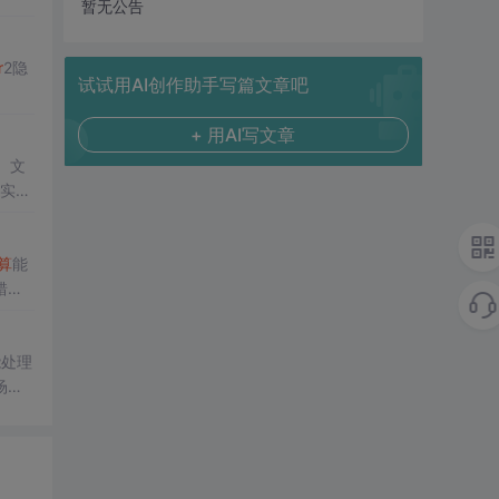
暂无公告
r
2隐
试试用AI创作助手写篇文章吧
+ 用AI写文章
。文
过实例
算
能
错
决
了
能处理
场