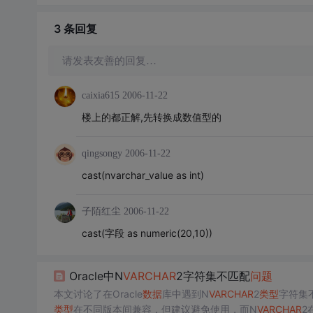
3 条
回复
请发表友善的回复…
caixia615
2006-11-22
楼上的都正解,先转换成数值型的
qingsongy
2006-11-22
cast(nvarchar_value as int)
子陌红尘
2006-11-22
cast(字段 as numeric(20,10))
Oracle中N
VARCHAR
2字符集不匹配
问题
本文讨论了在Oracle
数据
库中遇到N
VARCHAR
2
类型
字符集
类型
在不同版本间兼容，但建议避免使用，而N
VARCHAR
2