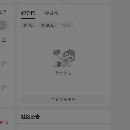
正序
积分榜
荣誉榜
复
近7日
近30日
至今
暂无数据
查看更多榜单
社区公告
HAR
2
。