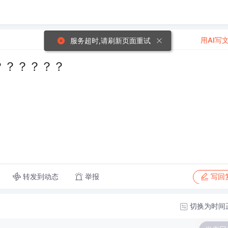
用AI写
服务超时,请刷新页面重试
？？？？？？
转发到动态
举报
写回
切换为时间