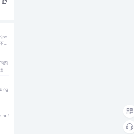
so
t不起
下问题
次挥手