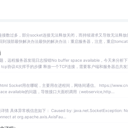
数过多，部分socket连接无法释放关闭，而持续请求又导致无法释放的
ilable。回到顶部最快解决办法最快的解决办法：重启服务器，注意，重启tomca
启服务器能最快的将socket连接释放，但是问题很容易复现，很
题
的问题，远程服务器发现日志报错No buffer space available，今天来分析
4
编程中，任何一方执行close()操作即可产生挥手操作。 这里以服务端首
html Socket用在哪呢，主要用在进程间，网络间通信。 https://www.cnblog
er space available的问题，导致接口大面积调用（webservice,http...
fer space available (maximum connections reached?): connect at org.apache.axis.AxisFau...