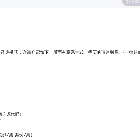
发表回
让相关经典书籍，详细介绍如下，后面有联系方式，需要的请速联系。(一律超
）
及相关源代码）
 ）
级17集 案例7集）