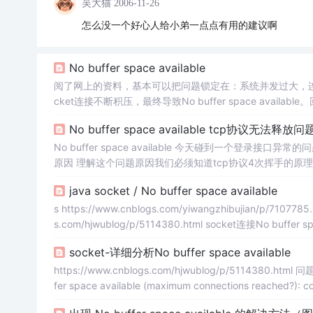
吴大猫
2006-11-26
怎么没一个好心人给小弟一点点有用的建议啊
No buffer space available
阅了网上的资料，基本可以把问题锁定在：系统并发过大，连接
cket连接不断积压，最终导致No buffer space ava
作用。下面将分析最终的解决办法。回到顶部问题分析虽然重
No buffer space available tcp协议无法释放问
No buffer space available 今天碰到一个登录接口异常
原因 理解这个问题原因我们必须知道tcp协议4次挥手的原理 tcp协议4次挥手的步骤 释放一个TCP连接，需要客户端和服务器总共发送
个包。客户端和服务器端均可主动发起挥手动作。在socket
java socket / No buffer space available
举例 第一次挥手 服务端发送FIN=1和seq(序号)=x到客户
s https://www.cnblogs.com/yiwangzhibujian/p/7107785.
s.com/hjwublog/p/5114380.html socket连接No buff
socket-详细分析No buffer space available
https://www.cnblogs.com/hjwublog/p/5114380.html 问题详情 具体异常栈信息如下： Caused by: java.net.SocketException: No buf