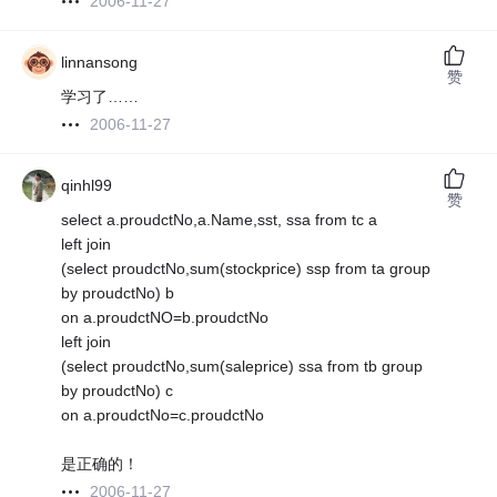
2006-11-27
linnansong
赞
学习了……
2006-11-27
qinhl99
赞
select a.proudctNo,a.Name,sst, ssa from tc a
left join
(select proudctNo,sum(stockprice) ssp from ta group
by proudctNo) b
on a.proudctNO=b.proudctNo
left join
(select proudctNo,sum(saleprice) ssa from tb group
by proudctNo) c
on a.proudctNo=c.proudctNo
是正确的！
2006-11-27