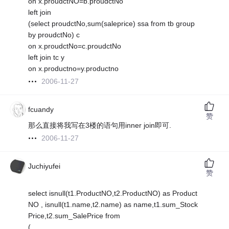
on x.proudctNO=b.proudctNo
left join
(select proudctNo,sum(saleprice) ssa from tb group
by proudctNo) c
on x.proudctNo=c.proudctNo
left join tc y
on x.productno=y.productno
2006-11-27
fcuandy
赞
那么直接将我写在3楼的语句用inner join即可.
2006-11-27
Juchiyufei
赞
select isnull(t1.ProductNO,t2.ProductNO) as Product
NO , isnull(t1.name,t2.name) as name,t1.sum_Stock
Price,t2.sum_SalePrice from
(