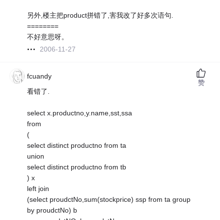
另外,楼主把product拼错了,害我改了好多次语句.
========
不好意思呀。
2006-11-27
fcuandy
赞
看错了.
select x.productno,y.name,sst,ssa
from
(
select distinct productno from ta
union
select distinct productno from tb
) x
left join
(select proudctNo,sum(stockprice) ssp from ta group
by proudctNo) b