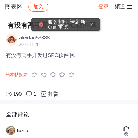
图表区
登录
频道
加入
帖子详情
社区
图表区
服务超时,请刷新
有没有高手开发过SPC软件啊.
页面重试
alexfan53888
2006-11-28
有没有高手开发过SPC软件啊.
给本帖投票
190
1
打赏
全部评论
liuziran
赞