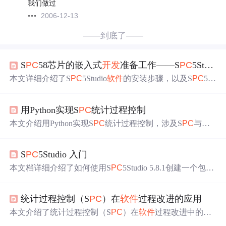
我们做过
2006-12-13
——到底了——
S
PC
58芯片的嵌入式
开发
准备工作——S
PC
5Studio与Debug
本文详细介绍了S
PC
5Studio
软件
的安装步骤，以及S
PC
5U
DESTK的安装和配置过程。对于S
PC
5UDESTK，特别提
到其硬件与
软件
的配套需求，以及国产化驱动可能存在的
用Python实现S
PC
统计过程控制
匹配问题。安装资源可在相关网站找到，并提供了具体的
配置参考文章。
本文介绍用Python实现S
PC
统计过程控制，涉及S
PC
与六
西格玛理论，S
PC
是六西格玛重要模块，控制图是数据可
视化手段。还给出U Chart和I - MR Chart案例，U Chart用于
S
PC
5Studio 入门
观察产品单位缺陷数，I - MR Chart用于监视过程均值和变
异，按公式计算上下界和判异规则，将异常点在图上显
本文档详细介绍了如何使用S
PC
5Studio 5.8.1创建一个包含
示。
FreeRTOS系统的嵌入式工程。从创建工程、添加组件到配
置时钟、OSAL、FreeRTOS，以及设置PIN脚和创建任
统计过程控制（S
PC
）在
软件
过程改进的应用
务，最后编译并验证代码的过程。适合初学者掌握S
PC
5平
台的
开发
流程。
本文介绍了统计过程控制（S
PC
）在
软件
过程改进中的应
用。S
PC
有助于对
软件
开发
活动进行定量了解和精确控