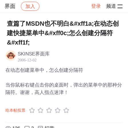
界面
登录
频道
加入
帖子详情
社区
界面
查篇了MSDN也不明白&#xff1a;在动态创
建快捷菜单中&#xff0c;怎么创建分隔符
&#xff1f;
SKINSE界面库
2006-12-02
在动态创建菜单中，怎么创建分隔符
当你鼠标右键点击你的桌面时，弹出的菜单中的那种分
隔符。谢谢，高人指点迷津！
给本帖投票