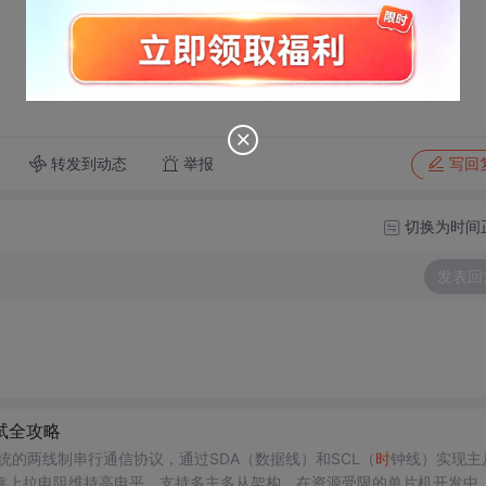
转发到动态
举报
写回
切换为时间
发表回
试全攻略
用于嵌入式系统的两线制串行通信协议，通过SDA（数据线）和SCL（
时
钟线）实现主
上拉电阻维持高电平，支持多主多从架构。在资源受限的单片机开发中，