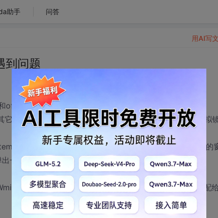
da助手
问答
用AI写
时遇到问题
和office2000中的frontpage.
，在其它的电脑上可以安装，是一个ISO文件，安装时已经做了虚拟
emp目录里，有67个，这一步没有问题，当加载完后，在新的
弹出一个错误提示：“加载安装文件时遇到问题，取消安装。”
ApRpl (WmiApRpl)服务的性能计数器。记录数据含有分配