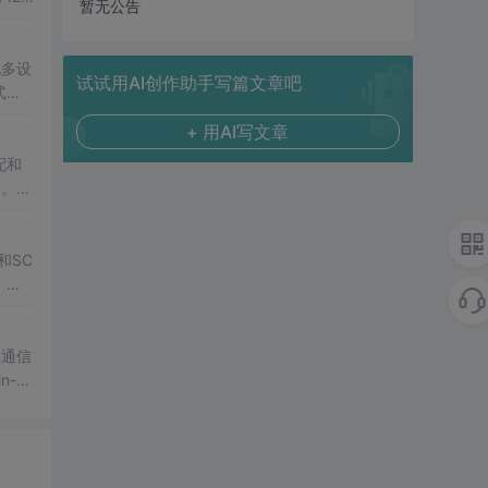
暂无公告
性。本
现多设
试试用AI创作助手写篇文章吧
式系
电磁环
+ 用AI写文章
并可
配和
。EF
等场
开发
和SC
、地
入式
速通信
n-O
s上