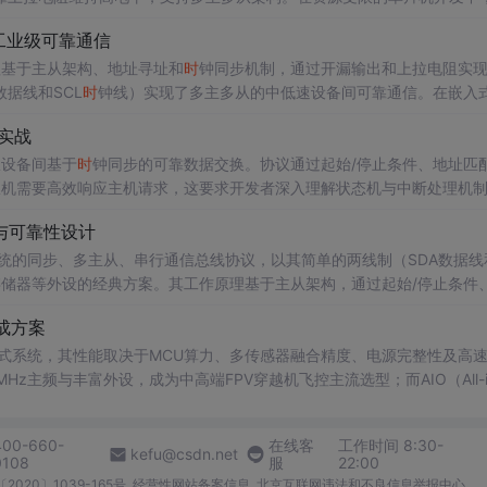
的首选。掌握I2C的稳定实现，能显著提升嵌入式系统的可靠性与扩展
现工业级可靠通信
件I2C模块的寄存器配置、中断驱动状态机设计，
理基于主从架构、地址寻址和
时
钟同步机制，通过开漏输出和上拉电阻实
据线和SCL
时
钟线）实现了多主多从的中低速设备间可靠通信。在嵌入
接微控制器与外设，如EEPROM、RTC和各类传感器。为了确保在复杂
信实战
入处理多主竞争、总线仲裁、从机无应答（NACK）等高级异常情况，
从设备间基于
时
钟同步的可靠数据交换。协议通过起始/停止条件、地址匹
从机需要高效响应主机请求，这要求开发者深入理解状态机与中断处理机制
，能有效提升通信稳定性与效率。这些特性在传感器数据采集、外设控制
理与可靠性设计
机的实战配置，详细解析状态机响应、中断服务程序优化及常见
问题
排查，帮助
泛应用于嵌入式系统的同步、多主从、串行通信总线协议，以其简单的两线制（SDA数据线
储器等外设的经典方案。其工作原理基于主从架构，通过起始/停止条件
在于以极少的硬件引脚实现多设备组网，降低了系统复杂性与成本。在嵌
集成方案
EEPROM、RTC等）的关键底层模块，其稳定性和鲁棒性直
式系统，其性能取决于MCU算力、多传感器融合精度、电源完整性及高
00 MHz主频与丰富外设，成为中高端FPV穿越机飞控主流选型；而AIO（All-i
显著降低布线复杂度与振动干扰，在保证DShot600信号完整性（≤15 n
提升整机响应一致性与量产可行性。该方
400-660-
在线客
工作时间 8:30-
kefu@csdn.net
0108
服
22:00
2020〕1039-165号
经营性网站备案信息
北京互联网违法和不良信息举报中心