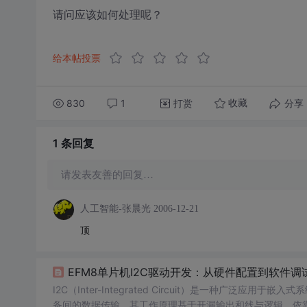
请问应该如何处理呢？
给本帖投票
830
1
打赏
分享
收藏
1 条
回复
请发表友善的回复…
人工智能-张晨光
2006-12-21
顶
EFM8单片机I2C驱动开发：从硬件配置到软件调
I2C（Inter-Integrated Circuit）是一种广泛应
备间的数据传输。其工作原理基于开漏输出和线与逻辑，依靠