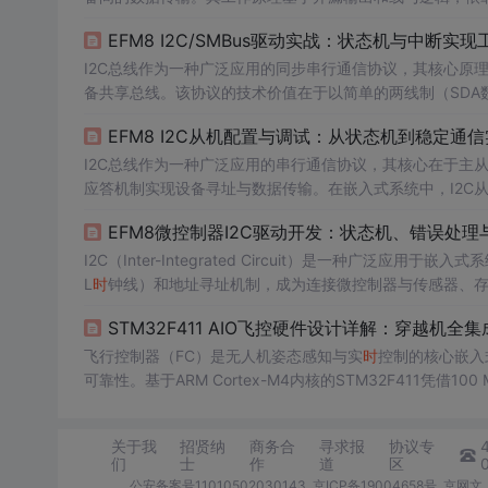
因其引脚占用少、协议简洁而成为连接传感器、存储器等外设
EFM8 I2C/SMBus驱动实战：状态机与中断实
文以Silicon Labs EFM8系列单片机为例，深入解析硬
I2C总线作为一种广泛应用的同步串行通信协议，其核心原
备共享总线。该协议的技术价值在于以简单的两线制（SDA数
统、传感器网络和电源管理等应用场景中，I2C协议常用于连
EFM8 I2C从机配置与调试：从状态机到稳定通
境或长线缆应用中的稳定性，驱动设计必须超越基础收发，深
通过实现SM
I2C总线作为一种广泛应用的串行通信协议，其核心在于主
应答机制实现设备寻址与数据传输。在嵌入式系统中，I2C
M8系列MCU的I2C模块提供了双缓冲和
时
钟延展等硬件特性
EFM8微控制器I2C驱动开发：状态机、错误处
景中尤为重要。本文聚焦于EFM8LB1/BB3作为I2C从
者实
I2C（Inter-Integrated Circuit）是一种广
L
时
钟线）和地址寻址机制，成为连接微控制器与传感器、存
址帧、数据帧及应答机制实现有序通信。该协议的技术价值
STM32F411 AIO飞控硬件设计详解：穿越机全
开发中，I2C驱动是连接MCU与各类外设（如温湿度传感器、
飞行控制器（FC）是无人机姿态感知与实
时
控制的核心嵌入
可靠性。基于ARM Cortex-M4内核的STM32F411凭借1
ne）架构通过将飞控主控、电调、OSD与黑匣子集成于单板，
升
时
间）和ICM-42688高带宽IMU数据同步的前提下，
关于我
招贤纳
商务合
寻求报
协议专
们
士
作
道
区
公安备案号11010502030143
京ICP备19004658号
京网文〔