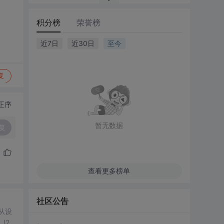
积分榜
荣誉榜
近7日
近30日
至今
复
正序
暂无数据
复
查看更多榜单
社区公告
从设
I2C