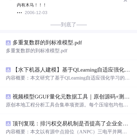
内有木马！！！
2006-12-03
——到底了——
多重复数群的到标准模型.pdf
多重复数群的到标准模型.pdf
【水下机器人建模】基于QLearning自适应强化学习PID控制器在AUV中的应用研究（Matlab代码实现）
内容概要：本文研究了基于QLearning自适应强化学习的PI
D控制器在自主水下航行器（AUV）中的应用，通过Matla
b代码实现了对水下机器人的动力学建模与运动控制。重点
视频模型GGUF量化元数据工具｜原创源码+测试+离线报告
探讨了将强化学习算法QLearning与传统PID控制相结合的
方法，以提升AUV在复杂、时变及非线性水下环境中的自
原创本地工程分析工具合集单项资源。每个压缩包均包含
适应控制能力。文中系统分析了AUV的运动学与动力学特
完整 JavaScript/Node.js 源码、3 项自动化测试、可复现合
性，阐述了传统PID参数整定面临的挑战，并提出采用QLe
成示例、离线
HTML
/JSON/SVG 报告、1080×720 真实运行
arning算法在线动态优化PID控制器的比例、积分和微分参
顶刊复现：排污权交易机制是否提高了企业全要素生产率 -来自中国上市公司的证据（论文+数据）
效果图、README、运行说明、功能清单、MIT License
数，从而实现对系统误差、响应速度、超调量等性能指标
及原创授权声明。Node.js 18+ 可直接运行，零第三方运行
内容概要：本文以有源中点箝位（ANPC）三电平并网逆
的综合优化。通过Matlab仿真实验验证了该复合控制策略
依赖，适合
开发
者进行工程预检、质量审查和交付复核。