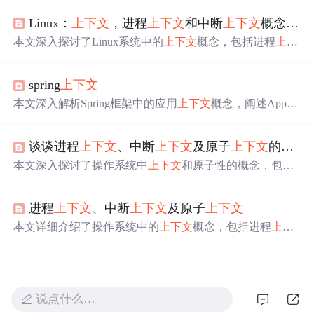
及它们在系统中的作用和影响。
上下文
切换涉及到CPU寄
Linux：
上下文
，进程
上下文
和中断
上下文
概念，
上
存器、程序计数器等状态的保存和恢复，频繁的
上下文
切
换可能导致系统性能下降。中断机制是系统响应外部事件
本文深入探讨了Linux系统中的
上下文
概念，包括进程
上下
的方式，中断处理程序在内核态执行，中断
上下文
切换不
文
、中断
上下文
及其切换机制。介绍了进程
上下文
的组
涉及用户态资源。通过vmstat和pidstat等工具可以监控
上下
成，以及系统如何在不同进程间进行切换。同时，详细解
文
切换和中断情况，过高次数可能表明系统存在性能问
spring
上下文
释了中断
上下文
的特点及限制。
题。
本文深入解析Spring框架中的应用
上下文
概念，阐述Applic
ationContext的作用与不同实现形式，如AnnotationConfigAp
plicationContext及ClassPathXmlApplicationContext等，并探
谈谈进程
上下文
、中断
上下文
及原子
上下文
的一些概念
讨Spring如何默认选择
上下文
。
本文深入探讨了操作系统中
上下文
和原子性的概念，包括
进程
上下文
、中断
上下文
的区别，以及原子
上下文
的特
性。解释了
上下文
切换的原因和过程，以及原子操作在中
进程
上下文
、中断
上下文
及原子
上下文
断处理中的重要性。
本文详细介绍了操作系统中的
上下文
概念，包括进程
上下
文
、中断
上下文
和原子
上下文
。进程
上下文
是进程执行时
的环境，包括寄存器、状态和堆栈等内容；中断
上下文
则
是在硬件中断处理时的环境。在中断
上下文
中，内核不能
访问用户空间或睡眠。原子
上下文
是指中断和软中断中，
说点什么…
以及持有自旋锁时的
上下文
，内核在此时不能睡眠或访问