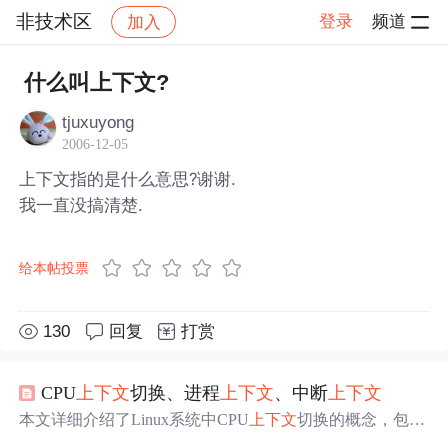
非技术区
登录
频道
加入
帖子详情
社区
非技术区
什么叫上下文?
tjuxuyong
2006-12-05
上下文指的是什么意思?谢谢.
我一直没搞清楚.
给本帖投票
130
回复
打赏
CPU
上下文
切换、进程
上下文
、中断
上下文
本文详细介绍了Linux系统中CPU
上下文
切换的概念，包括
进程
上下文
切换、线程
上下文
切换和中断
上下文
切换，以