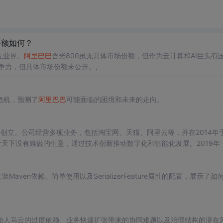
份额如何？
先业界。
阿里巴巴
含光800虽无具体市场份额，但作为云计算和AI巨头有
争力，但具体市场份额未公开。,
危机，预测了
阿里巴巴
可能面临的困境和未来的走向。
州创立。公司经营多项业务，包括淘宝网、天猫、阿里云等，并在2014年
让天下没有难做的生意，通过技术创新推动数字化和智能化发展。2019年
断拓展其在全球的影响力。
Maven依赖、简单使用以及SerializerFeature属性的配置，展示了如
始人马云的过度依赖、业务快速扩张带来的协同难题以及治理结构的潜在