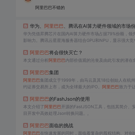
阿里巴巴不错的
华为、
阿里巴巴
、腾讯在AI算力硬件领域的市场
华为凭借昇腾芯片在国内AI算力硬件市场占据79%份额，领
影响力。腾讯云星星海服务器结合GPU和NPU，显示强大竞
阿里巴巴
将会很快灭亡？
本文通过分析
阿里巴巴
内部价值观的沦丧及由此引发的潜在
阿里巴巴
集团
阿里巴巴
集团成立于1999年，由马云及其18位创始人在杭
约证券交易所上市，成为全球最大的IPO。
阿里巴巴
致力于
里巴巴
在香港二次上市，并成立了科技伦理治理委员会，不
阿里巴巴
的FashJson的使用
本文介绍了
阿里巴巴
开源的FastJSON工具，包括其简介、安装
目开发中高效处理Json转换问题。,
阿里巴巴
面临的挑战
阿里巴巴
在快速发展的同时，面临着复杂的股权结构、对创