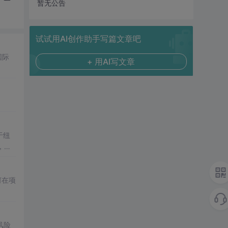
暂无公告
试试用AI创作助手写篇文章吧
国际
+ 用AI写文章
于纽
，
阿
何在项
风险