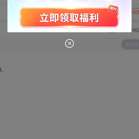
转发到动态
举报
写回
切换为时间
发表回
视。