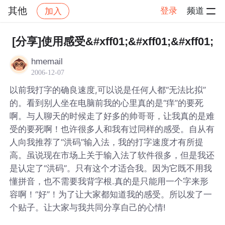
其他
登录
频道
加入
帖子详情
社区
其他
[分享]使用感受&#xff01;&#xff01;&#xff01;
hmemail
2006-12-07
以前我打字的确良速度,可以说是任何人都“无法比拟”
的。看到别人坐在电脑前我的心里真的是“痒”的要死
啊。与人聊天的时候走了好多的帅哥哥，让我真的是难
受的要死啊！也许很多人和我有过同样的感受。自从有
人向我推荐了“洪码”输入法，我的打字速度才有所提
高。虽说现在市场上关于输入法了软件很多，但是我还
是认定了“洪码”。只有这个才适合我。因为它既不用我
懂拼音，也不需要我背字根.真的是只能用一个字来形
容啊！“好”！为了让大家都知道我的感受。所以发了一
个贴子。让大家与我共同分享自己的心情!