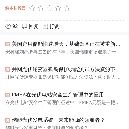
给本帖投票
92
回复
打赏
美国户用储能快速增长，基础设备正在被重新重视
安科瑞刘鸿鹏再过去的2025年，美国储能市场迎来了一个
明显的加速周期。根据美国清洁能源协会与WoodMackenzi
e发布的监测报告，仅第三季度，全美新增储能装机容量就
并网光伏逆变器孤岛保护功能测试方法资源下载：助力光伏安全运行的优质选择
达到5.3GW，三季度累计装机量已经超过2024年全年水
平。在政策激励、税收抵免和新能源并网需求的共同推动
并网光伏逆变器孤岛保护功能测试方法资源下载：助力光
下，美国储能市场的增长逻辑正在从“装不装”转向“怎么
伏安全运行的优质选择 去发现同类优质开源项目:https://gitc
装、怎么管”。尤其值得关注的是，户用储能市场正在成为
ode.com/ 项目介绍 随着可再生能源的快速发展，光伏发电
增长快的细分域之一。2025年的第三季度，美国户用储能
FMEA在光伏电站安全生产管理中的应用
成为越来越多人关注的焦点。并网光伏逆变器作为光伏发
新增装机达到647MW，同比增幅高达70%。
电系统的核心组件，其安全性至关重要。孤岛保护功能作
在光伏电站安全生产管理的征途中，FMEA无疑是一把锋
为逆变器的重要特性之一，可以有效避免系统在电网故障
利的利剑，它以其独特的视角和系统的分析方法，为光伏
时形成孤岛，保障用户和电网的安全。为此，《并网光伏
产业的安全稳定发展保驾护航。随着技术的不断进步和应
逆变器孤岛保护功能...
储能光伏发电系统：未来能源的领航者？
用的深入，我们有理由相信，FMEA将在更多领域展现出
其强大的生命力，推动光伏产业迈向更加安全、高效、可
储能光伏发电系统：未来能源的领航者？